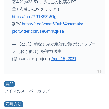
②4/21㈬23:59までにこの投稿をRT
③⇓応募URLをクリック！
https://t.co/PR1K5Zs51g
🎬PV
https://t.co/vpnat5Ouh5
#osamake
pic.twitter.com/seGmrKqFsa
— 【公式】幼なじみが絶対に負けないラブコ
メ（おさまけ）好評放送中
(@osamake_project)
April 15, 2021
賞品
アイスのスーパーカップ
応募方法