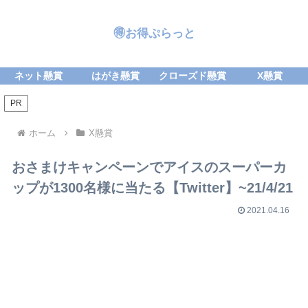
🉐お得ぷらっと
ネット懸賞
はがき懸賞
クローズド懸賞
X懸賞
PR
ホーム
X懸賞
おさまけキャンペーンでアイスのスーパーカ
ップが1300名様に当たる【Twitter】~21/4/21
2021.04.16