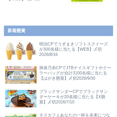
新着懸賞
明治CPでうずまきソフトスクイーズ
が300名様に当たる【WEB】〆切
2026/8/16
揖保乃糸CPでJTBナイスギフトやクー
ラーバッグが合計3100名様に当たる
【はがき懸賞】〆切2026/9/30
ブラックサンダーCPでブラックサン
ダーケーキが20名様に当たる【X懸
賞】〆切2026/7/10
ネスカフェあなたの一杯を未来につな