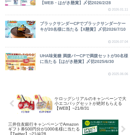
【WEB・はがき懸賞】〆切2026/2/28
2026.01.11
ブラックサンダーCPでブラックサンダーケー
X懸賞
キが20名様に当たる【X懸賞】〆切2026/7/10
2026.07.04
UHA味覚糖 満腹バーCPで満腹セットが30名様
はがき懸賞
に当たる【はがき懸賞】〆切2025/6/30
2025.06.06
ケロッグシリアルのキャンペーンで大
小エコバッグセットが絶対もらえる
【WEB】~21/8/31
三井住友銀行キャンペーンでAmazon
ギフト券500円分が1000名様に当たる
【Twitter】~21/4/28