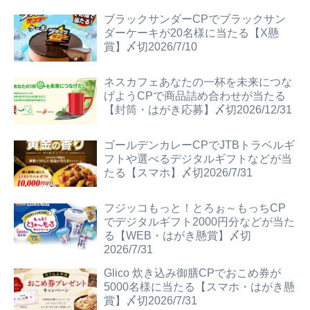
ブラックサンダーCPでブラックサン
ダーケーキが20名様に当たる【X懸
賞】〆切2026/7/10
ネスカフェあなたの一杯を未来につな
げようCPで商品詰め合わせが当たる
【封筒・はがき応募】〆切2026/12/31
ゴールデンカレーCPでJTBトラベルギ
フトや選べるデジタルギフトなどが当
たる【スマホ】〆切2026/7/31
フジッコもっと！とろぉ～もっちCP
でデジタルギフト2000円分などが当た
る【WEB・はがき懸賞】〆切
2026/7/31
Glico 炊き込み御膳CPでおこめ券が
5000名様に当たる【スマホ・はがき懸
賞】〆切2026/7/31