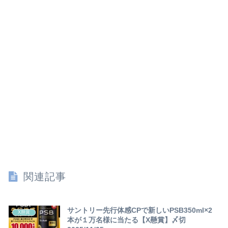
関連記事
サントリー先行体感CPで新しいPSB350ml×2
X懸賞
本が１万名様に当たる【X懸賞】〆切