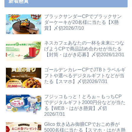
新着懸賞
ブラックサンダーCPでブラックサン
ダーケーキが20名様に当たる【X懸
賞】〆切2026/7/10
ネスカフェあなたの一杯を未来につな
げようCPで商品詰め合わせが当たる
【封筒・はがき応募】〆切2026/12/31
ゴールデンカレーCPでJTBトラベルギ
フトや選べるデジタルギフトなどが当
たる【スマホ】〆切2026/7/31
フジッコもっと！とろぉ～もっちCP
でデジタルギフト2000円分などが当た
る【WEB・はがき懸賞】〆切
2026/7/31
Glico 炊き込み御膳CPでおこめ券が
5000名様に当たる【スマホ・はがき懸