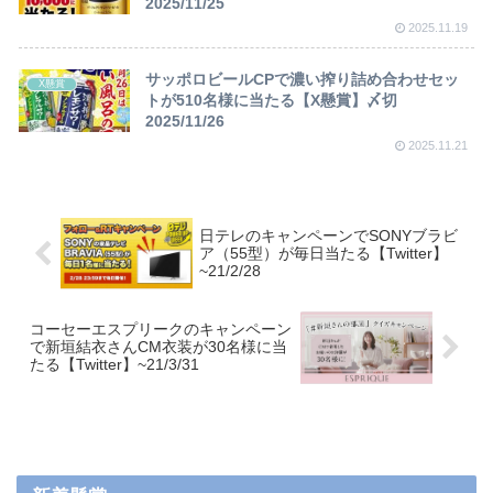
2025/11/25
2025.11.19
サッポロビールCPで濃い搾り詰め合わせセッ
X懸賞
トが510名様に当たる【X懸賞】〆切
2025/11/26
2025.11.21
日テレのキャンペーンでSONYブラビ
ア（55型）が毎日当たる【Twitter】
~21/2/28
コーセーエスプリークのキャンペーン
で新垣結衣さんCM衣装が30名様に当
たる【Twitter】~21/3/31