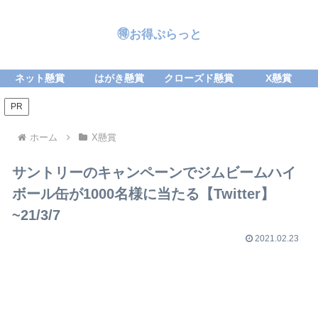
🉐お得ぷらっと
ネット懸賞
はがき懸賞
クローズド懸賞
X懸賞
PR
ホーム
X懸賞
サントリーのキャンペーンでジムビームハイ
ボール缶が1000名様に当たる【Twitter】
~21/3/7
2021.02.23