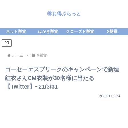
🉐お得ぷらっと
ネット懸賞
はがき懸賞
クローズド懸賞
X懸賞
PR
ホーム
X懸賞
コーセーエスプリークのキャンペーンで新垣
結衣さんCM衣装が30名様に当たる
【Twitter】~21/3/31
2021.02.24