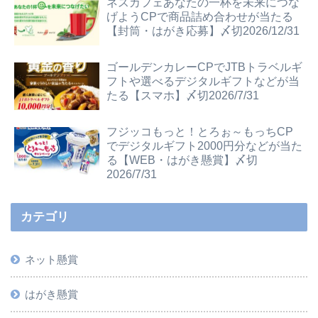
ネスカフェあなたの一杯を未来につな
げようCPで商品詰め合わせが当たる
【封筒・はがき応募】〆切2026/12/31
ゴールデンカレーCPでJTBトラベルギ
フトや選べるデジタルギフトなどが当
たる【スマホ】〆切2026/7/31
フジッコもっと！とろぉ～もっちCP
でデジタルギフト2000円分などが当た
る【WEB・はがき懸賞】〆切
2026/7/31
カテゴリ
ネット懸賞
はがき懸賞