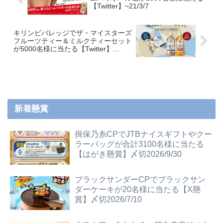
【Twitter】~21/3/7
キリンビバレッジでザ・マイスターズ
フルーツティー＆ミルクティーセット
が5000名様に当たる【Twitter】
~21/3/3
新着懸賞
揖保乃糸CPでJTBナイスギフトやクー
ラーバッグが合計3100名様に当たる
【はがき懸賞】〆切2026/9/30
ブラックサンダーCPでブラックサン
ダーケーキが20名様に当たる【X懸
賞】〆切2026/7/10