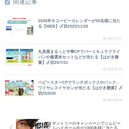
関連記事
2026年キユーピーカレンダーが30名様に当た
ネット応募懸賞
る【WEB】〆切2025/11/28
2025.11.17
丸美屋まるっと中華CPでバーミキュラフライ
はがき懸賞
パンや厳選米セットなどが当たる【はがき懸
賞】〆切25/7/31
2025.07.01
ベビースターCPでランチボックスやバック、
はがき懸賞
ワイヤレスイヤホンが当たる【はがき懸賞】〆
切25/9/30
2024.09.16
サントリーのキャンペーンでジムビー
ムハイボール缶が1000名様に当たる