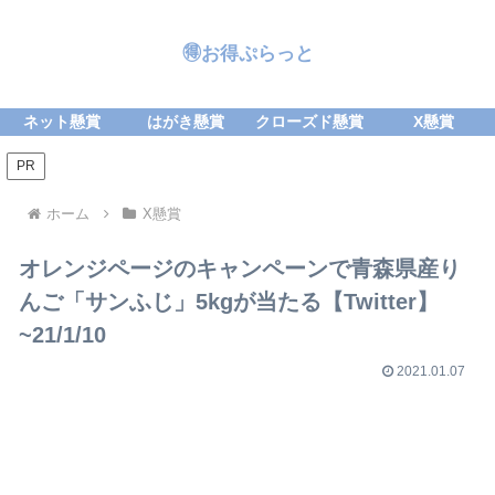
🉐お得ぷらっと
ネット懸賞
はがき懸賞
クローズド懸賞
X懸賞
PR
ホーム
X懸賞
オレンジページのキャンペーンで青森県産り
んご「サンふじ」5kgが当たる【Twitter】
~21/1/10
2021.01.07