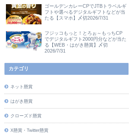
ゴールデンカレーCPでJTBトラベルギ
フトや選べるデジタルギフトなどが当
たる【スマホ】〆切2026/7/31
フジッコもっと！とろぉ～もっちCP
でデジタルギフト2000円分などが当た
る【WEB・はがき懸賞】〆切
2026/7/31
カテゴリ
ネット懸賞
はがき懸賞
クローズド懸賞
X懸賞・Twitter懸賞