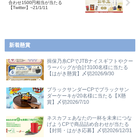
合わせ1500円相当が当たる
【Twitter】~21/1/11
新着懸賞
揖保乃糸CPでJTBナイスギフトやクー
ラーバッグが合計3100名様に当たる
【はがき懸賞】〆切2026/9/30
ブラックサンダーCPでブラックサン
ダーケーキが20名様に当たる【X懸
賞】〆切2026/7/10
ネスカフェあなたの一杯を未来につな
げようCPで商品詰め合わせが当たる
【封筒・はがき応募】〆切2026/12/31