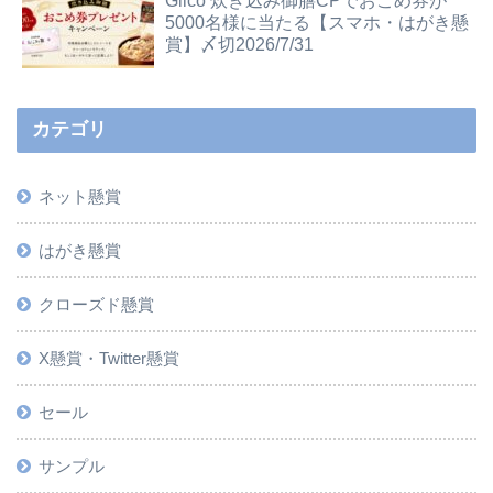
Glico 炊き込み御膳CPでおこめ券が
5000名様に当たる【スマホ・はがき懸
賞】〆切2026/7/31
カテゴリ
ネット懸賞
はがき懸賞
クローズド懸賞
X懸賞・Twitter懸賞
セール
サンプル