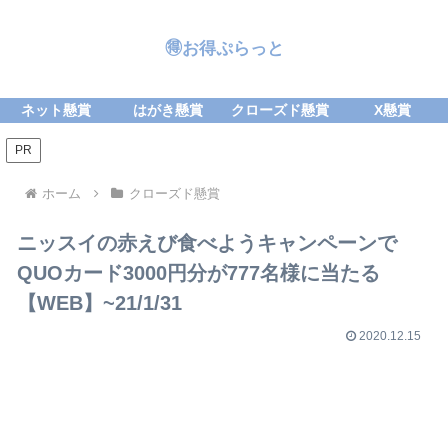
🉐お得ぷらっと
ネット懸賞
はがき懸賞
クローズド懸賞
X懸賞
PR
ホーム
クローズド懸賞
ニッスイの赤えび食べようキャンペーンで
QUOカード3000円分が777名様に当たる
【WEB】~21/1/31
2020.12.15