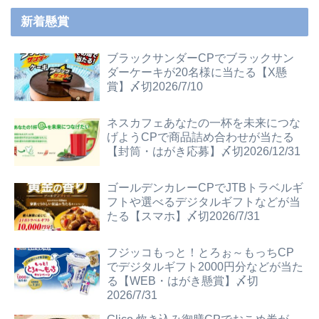
新着懸賞
ブラックサンダーCPでブラックサン
ダーケーキが20名様に当たる【X懸
賞】〆切2026/7/10
ネスカフェあなたの一杯を未来につな
げようCPで商品詰め合わせが当たる
【封筒・はがき応募】〆切2026/12/31
ゴールデンカレーCPでJTBトラベルギ
フトや選べるデジタルギフトなどが当
たる【スマホ】〆切2026/7/31
フジッコもっと！とろぉ～もっちCP
でデジタルギフト2000円分などが当た
る【WEB・はがき懸賞】〆切
2026/7/31