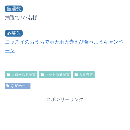
当選数
抽選で777名様
応募先
ニッスイのおうちでホカホカ赤えび食べようキャンペ
ーン
クローズド懸賞
ネット応募懸賞
大量当選
QUOカード
スポンサーリンク