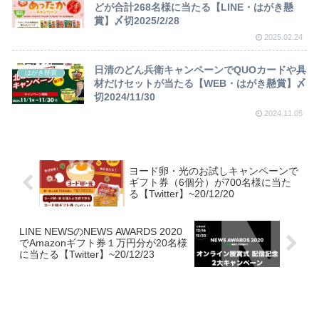
どが合計268名様に当たる【LINE・はがき懸
賞】〆切2025/2/28
2025.02.24
日清のどん兵衛キャンペーンでQUOカードや具
はがき懸賞
材だけセットが当たる【WEB・はがき懸賞】〆
切2024/11/30
2024.11.05
ヨード卵・光のお試しキャンペーンで
ギフト券（6個分）が700名様に当た
る【Twitter】~20/12/20
LINE NEWSのNEWS AWARDS 2020
でAmazonギフト券１万円分が20名様
に当たる【Twitter】~20/12/23