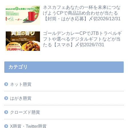
ネスカフェあなたの一杯を未来につな
げようCPで商品詰め合わせが当たる
【封筒・はがき応募】〆切2026/12/31
ゴールデンカレーCPでJTBトラベルギ
フトや選べるデジタルギフトなどが当
たる【スマホ】〆切2026/7/31
カテゴリ
ネット懸賞
はがき懸賞
クローズド懸賞
X懸賞・Twitter懸賞