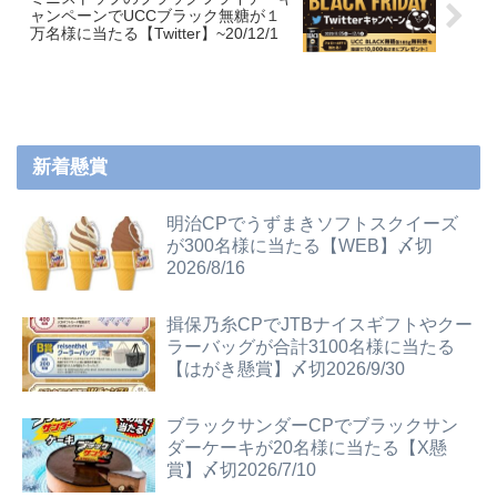
ャンペーンでUCCブラック無糖が１
万名様に当たる【Twitter】~20/12/1
新着懸賞
明治CPでうずまきソフトスクイーズ
が300名様に当たる【WEB】〆切
2026/8/16
揖保乃糸CPでJTBナイスギフトやクー
ラーバッグが合計3100名様に当たる
【はがき懸賞】〆切2026/9/30
ブラックサンダーCPでブラックサン
ダーケーキが20名様に当たる【X懸
賞】〆切2026/7/10