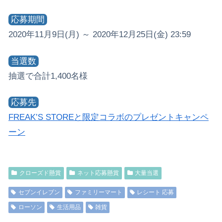
応募期間
2020年11月9日(月) ～ 2020年12月25日(金) 23:59
当選数
抽選で合計1,400名様
応募先
FREAK’S STOREと限定コラボのプレゼントキャンペ
ーン
クローズド懸賞
ネット応募懸賞
大量当選
セブンイレブン
ファミリーマート
レシート 応募
ローソン
生活用品
雑貨