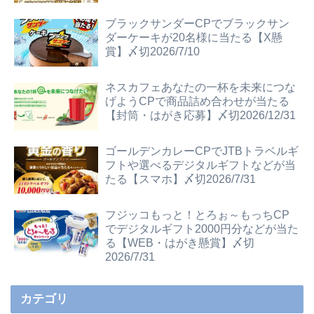
ブラックサンダーCPでブラックサン
ダーケーキが20名様に当たる【X懸
賞】〆切2026/7/10
ネスカフェあなたの一杯を未来につな
げようCPで商品詰め合わせが当たる
【封筒・はがき応募】〆切2026/12/31
ゴールデンカレーCPでJTBトラベルギ
フトや選べるデジタルギフトなどが当
たる【スマホ】〆切2026/7/31
フジッコもっと！とろぉ～もっちCP
でデジタルギフト2000円分などが当た
る【WEB・はがき懸賞】〆切
2026/7/31
カテゴリ