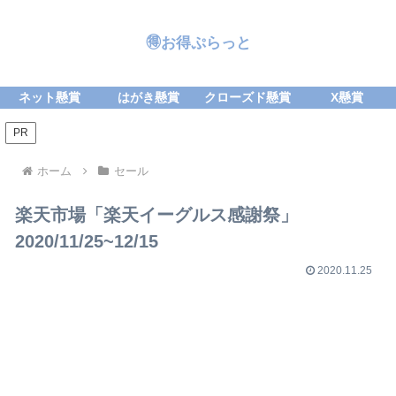
🉐お得ぷらっと
ネット懸賞
はがき懸賞
クローズド懸賞
X懸賞
PR
ホーム
セール
楽天市場「楽天イーグルス感謝祭」
2020/11/25~12/15
2020.11.25