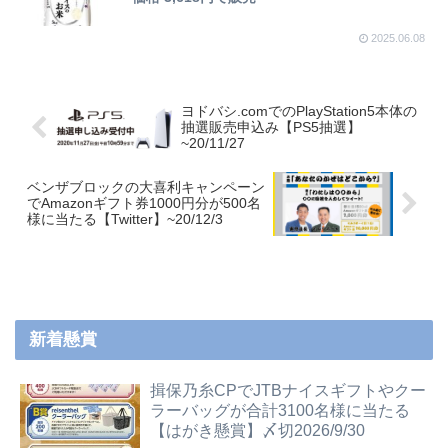
2025.06.08
ヨドバシ.comでのPlayStation5本体の
抽選販売申込み【PS5抽選】
~20/11/27
ベンザブロックの大喜利キャンペーン
でAmazonギフト券1000円分が500名
様に当たる【Twitter】~20/12/3
新着懸賞
揖保乃糸CPでJTBナイスギフトやクー
ラーバッグが合計3100名様に当たる
【はがき懸賞】〆切2026/9/30