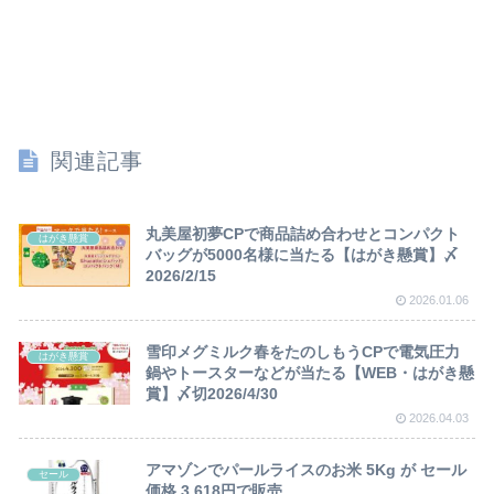
関連記事
丸美屋初夢CPで商品詰め合わせとコンパクト
はがき懸賞
バッグが5000名様に当たる【はがき懸賞】〆
2026/2/15
2026.01.06
雪印メグミルク春をたのしもうCPで電気圧力
はがき懸賞
鍋やトースターなどが当たる【WEB・はがき懸
賞】〆切2026/4/30
2026.04.03
アマゾンでパールライスのお米 5Kg が セール
セール
価格 3,618円で販売