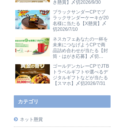
き懸賞】〆切2026/9/30
ブラックサンダーCPでブ
ラックサンダーケーキが20
名様に当たる【X懸賞】〆
切2026/7/10
ネスカフェあなたの一杯を
未来につなげようCPで商
品詰め合わせが当たる【封
筒・はがき応募】〆切
2026/12/31
ゴールデンカレーCPでJTB
トラベルギフトや選べるデ
ジタルギフトなどが当たる
【スマホ】〆切2026/7/31
カテゴリ
ネット懸賞