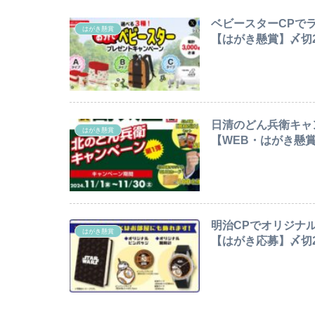
ベビースターCPで
はがき懸賞
【はがき懸賞】〆切25
日清のどん兵衛キャ
はがき懸賞
【WEB・はがき懸賞】〆
明治CPでオリジナ
はがき懸賞
【はがき応募】〆切202