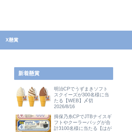
X懸賞
新着懸賞
明治CPでうずまきソフト
スクイーズが300名様に当
たる【WEB】〆切
2026/8/16
揖保乃糸CPでJTBナイスギ
フトやクーラーバッグが合
計3100名様に当たる【はが