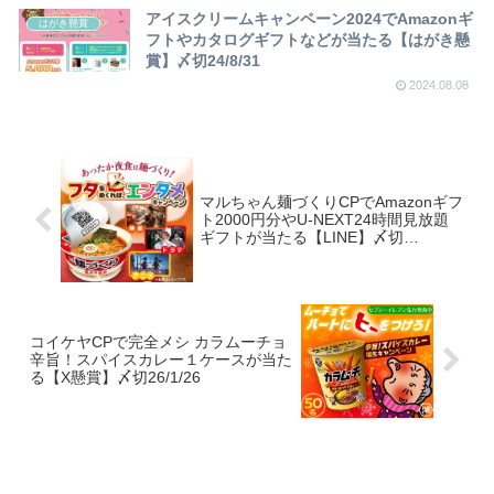
アイスクリームキャンペーン2024でAmazonギ
はがき懸賞
フトやカタログギフトなどが当たる【はがき懸
賞】〆切24/8/31
2024.08.08
マルちゃん麺づくりCPでAmazonギフ
ト2000円分やU-NEXT24時間見放題
ギフトが当たる【LINE】〆切
2026/1/30
コイケヤCPで完全メシ カラムーチョ
辛旨！スパイスカレー１ケースが当た
る【X懸賞】〆切26/1/26