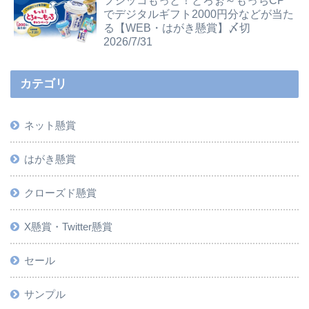
フジッコもっと！とろぉ～もっちCP
でデジタルギフト2000円分などが当た
る【WEB・はがき懸賞】〆切
2026/7/31
カテゴリ
ネット懸賞
はがき懸賞
クローズド懸賞
X懸賞・Twitter懸賞
セール
サンプル