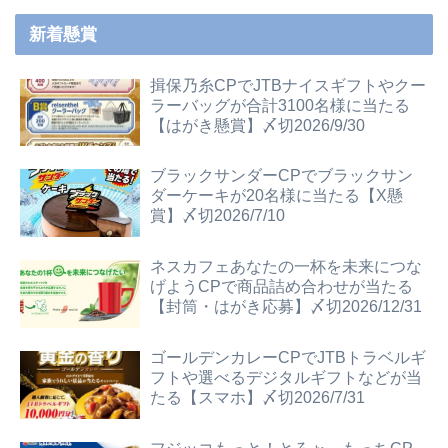
新着懸賞
揖保乃糸CPでJTBナイスギフトやクー
ラーバッグが合計3100名様に当たる
【はがき懸賞】〆切2026/9/30
ブラックサンダーCPでブラックサン
ダーケーキが20名様に当たる【X懸
賞】〆切2026/7/10
ネスカフェあなたの一杯を未来につな
げようCPで商品詰め合わせが当たる
【封筒・はがき応募】〆切2026/12/31
ゴールデンカレーCPでJTBトラベルギ
フトや選べるデジタルギフトなどが当
たる【スマホ】〆切2026/7/31