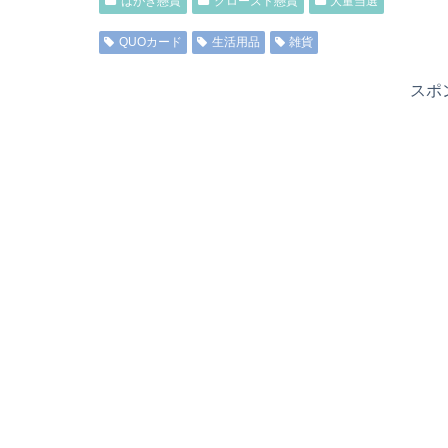
はがき懸賞
クローズド懸賞
大量当選
QUOカード
生活用品
雑貨
スポ