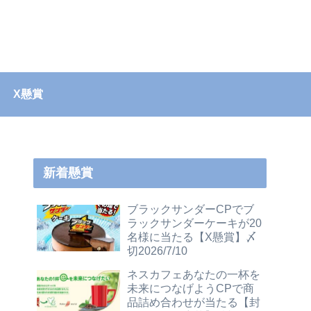
X懸賞
新着懸賞
ブラックサンダーCPでブ
ラックサンダーケーキが20
名様に当たる【X懸賞】〆
切2026/7/10
ネスカフェあなたの一杯を
未来につなげようCPで商
品詰め合わせが当たる【封