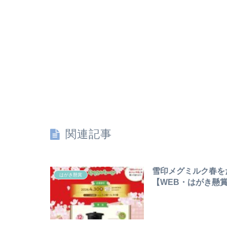
関連記事
雪印メグミルク春を
はがき懸賞
【WEB・はがき懸賞】〆