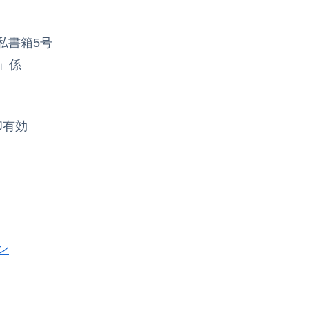
 私書箱5号
」係
消印有効
ン