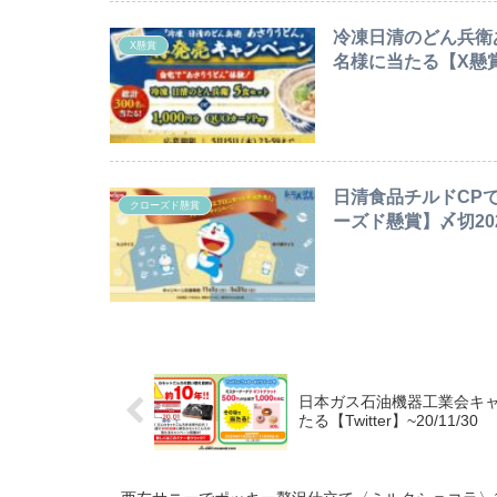
冷凍日清のどん兵衛あ
X懸賞
名様に当たる【X懸賞】
日清食品チルドCP
クローズド懸賞
ーズド懸賞】〆切2026
日本ガス石油機器工業会キャ
たる【Twitter】~20/11/30