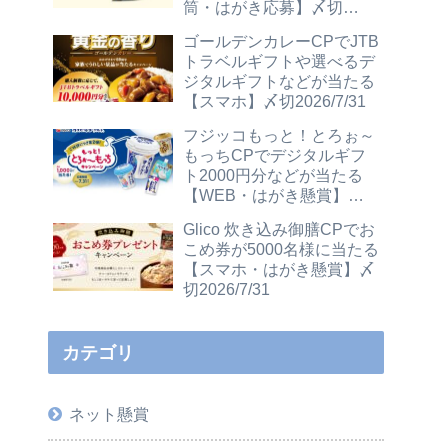
筒・はがき応募】〆切
2026/12/31
ゴールデンカレーCPでJTB
トラベルギフトや選べるデ
ジタルギフトなどが当たる
【スマホ】〆切2026/7/31
フジッコもっと！とろぉ～
もっちCPでデジタルギフ
ト2000円分などが当たる
【WEB・はがき懸賞】〆
切2026/7/31
Glico 炊き込み御膳CPでお
こめ券が5000名様に当たる
【スマホ・はがき懸賞】〆
切2026/7/31
カテゴリ
ネット懸賞