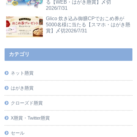
る【WEB・はがき懸賞】〆切
2026/7/31
Glico 炊き込み御膳CPでおこめ券が
5000名様に当たる【スマホ・はがき懸
賞】〆切2026/7/31
カテゴリ
ネット懸賞
はがき懸賞
クローズド懸賞
X懸賞・Twitter懸賞
セール