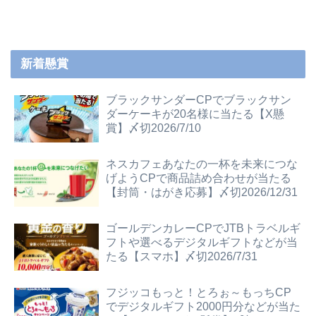
新着懸賞
ブラックサンダーCPでブラックサン
ダーケーキが20名様に当たる【X懸
賞】〆切2026/7/10
ネスカフェあなたの一杯を未来につな
げようCPで商品詰め合わせが当たる
【封筒・はがき応募】〆切2026/12/31
ゴールデンカレーCPでJTBトラベルギ
フトや選べるデジタルギフトなどが当
たる【スマホ】〆切2026/7/31
フジッコもっと！とろぉ～もっちCP
でデジタルギフト2000円分などが当た