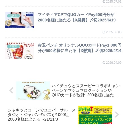
2025.07.01
マイティアCPでQUOカードPay500円分が
X懸賞
2000名様に当たる【X懸賞】〆切2025/6/19
2025.06.06
赤玉パンチ オリジナルQUOカードPay1,000円
X懸賞
分が500名様に当たる【X懸賞】〆切2026/4/14
2026.04.09
ハイチュウとスヌーピーコラボキャン
ペーンでマシュマロクッションや
QUOカードが総計1200名様に当たる
【WEB】~20/9/30
シャキッとコーンでユニバーサル・ス
タジオ・ジャパンのパスが1000組
2000名様に当たる ~21/11/3