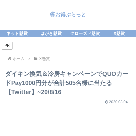
🉐お得ぷらっと
ネット懸賞
はがき懸賞
クローズド懸賞
X懸賞
PR
ホーム
X懸賞
ダイキン換気＆冷房キャンペーンでQUOカー
ドPay1000円分が合計505名様に当たる
【Twitter】~20/8/16
2020.08.04