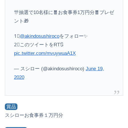
🎊抽選で10名様に🧧お食事券1万円分🧧プレゼ
ント🎁
1⃣
@akindosushiroco
をフォロー✨
2⃣このツイートをRT🔃
pic.twitter.com/mvuywuaA1X
— スシロー (@akindosushiroco)
June 19,
2020
賞品
スシローお食事券１万円分