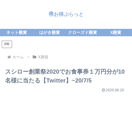
🉐お得ぷらっと
ネット懸賞
はがき懸賞
クローズド懸賞
X懸賞
PR
ホーム
X懸賞
スシロー創業祭2020でお食事券１万円分が10
名様に当たる【Twitter】~20/7/5
2020.06.20