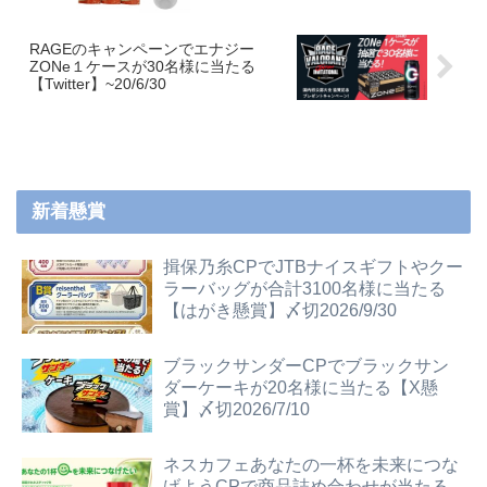
RAGEのキャンペーンでエナジー
ZONe１ケースが30名様に当たる
【Twitter】~20/6/30
新着懸賞
揖保乃糸CPでJTBナイスギフトやクー
ラーバッグが合計3100名様に当たる
【はがき懸賞】〆切2026/9/30
ブラックサンダーCPでブラックサン
ダーケーキが20名様に当たる【X懸
賞】〆切2026/7/10
ネスカフェあなたの一杯を未来につな
げようCPで商品詰め合わせが当たる