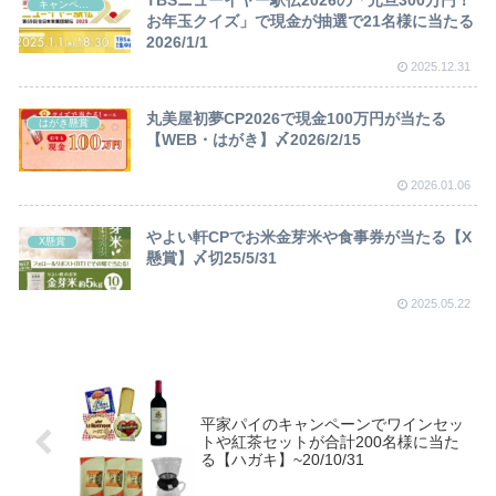
TBSニューイヤー駅伝2026の「元旦300万円！
キャンペーン
お年玉クイズ」で現金が抽選で21名様に当たる
2026/1/1
2025.12.31
丸美屋初夢CP2026で現金100万円が当たる
はがき懸賞
【WEB・はがき】〆2026/2/15
2026.01.06
やよい軒CPでお米金芽米や食事券が当たる【X
X懸賞
懸賞】〆切25/5/31
2025.05.22
平家パイのキャンペーンでワインセッ
トや紅茶セットが合計200名様に当た
る【ハガキ】~20/10/31