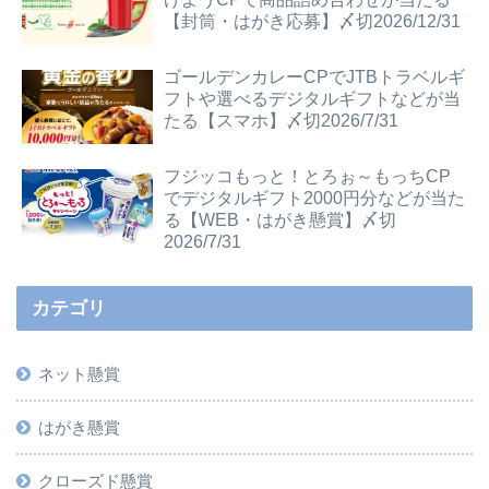
【封筒・はがき応募】〆切2026/12/31
ゴールデンカレーCPでJTBトラベルギ
フトや選べるデジタルギフトなどが当
たる【スマホ】〆切2026/7/31
フジッコもっと！とろぉ～もっちCP
でデジタルギフト2000円分などが当た
る【WEB・はがき懸賞】〆切
2026/7/31
カテゴリ
ネット懸賞
はがき懸賞
クローズド懸賞