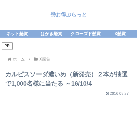
🉐お得ぷらっと
ネット懸賞
はがき懸賞
クローズド懸賞
X懸賞
PR
ホーム
X懸賞
カルピスソーダ濃いめ（新発売）２本が抽選
で1,000名様に当たる ～16/10/4
2016.09.27