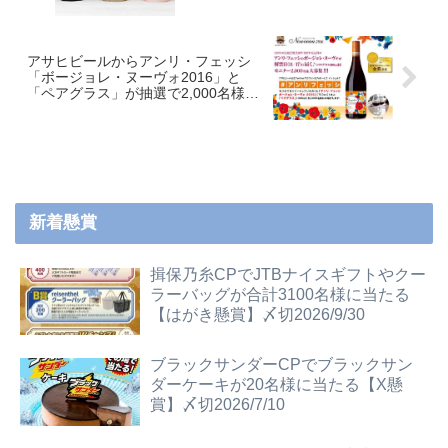
アサヒビールからアンリ・フェッシ
「ボージョレ・ヌーヴォ2016」と
「ペアグラス」が抽選で2,000名様に
当たる ～16/10/21
新着懸賞
揖保乃糸CPでJTBナイスギフトやクー
ラーバッグが合計3100名様に当たる
【はがき懸賞】〆切2026/9/30
ブラックサンダーCPでブラックサン
ダーケーキが20名様に当たる【X懸
賞】〆切2026/7/10