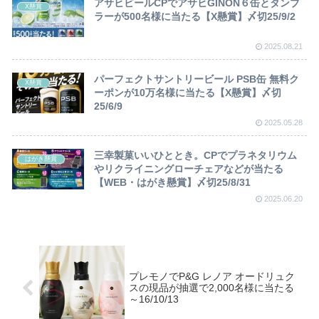
アサヒビールCPでアサヒGINON６缶とタンブ
X懸賞
ラーが500名様に当たる【X懸賞】〆切25/9/2
2025.08.21
パーフェクトサントリービール PSB缶 無料ク
X懸賞
ーポンが10万名様に当たる【X懸賞】〆切
25/6/9
2025.05.28
三幸製菓いいひととき。CPでプラネタリウム
はがき懸賞
やリクライニングローチェアなどが当たる
【WEB・はがき懸賞】〆切25/8/31
2025.06.20
プレモノでP&G レノア オードリュク
スの現品が抽選で2,000名様に当たる
～16/10/13