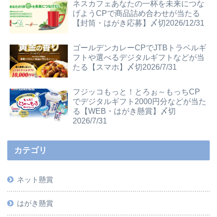
ネスカフェあなたの一杯を未来につな
げようCPで商品詰め合わせが当たる
【封筒・はがき応募】〆切2026/12/31
ゴールデンカレーCPでJTBトラベルギ
フトや選べるデジタルギフトなどが当
たる【スマホ】〆切2026/7/31
フジッコもっと！とろぉ～もっちCP
でデジタルギフト2000円分などが当た
る【WEB・はがき懸賞】〆切
2026/7/31
カテゴリ
ネット懸賞
はがき懸賞