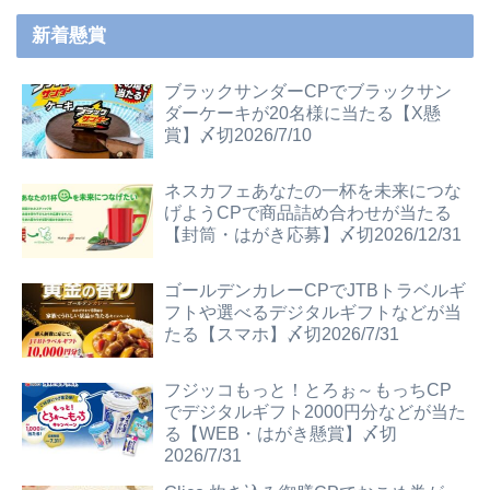
新着懸賞
ブラックサンダーCPでブラックサン
ダーケーキが20名様に当たる【X懸
賞】〆切2026/7/10
ネスカフェあなたの一杯を未来につな
げようCPで商品詰め合わせが当たる
【封筒・はがき応募】〆切2026/12/31
ゴールデンカレーCPでJTBトラベルギ
フトや選べるデジタルギフトなどが当
たる【スマホ】〆切2026/7/31
フジッコもっと！とろぉ～もっちCP
でデジタルギフト2000円分などが当た
る【WEB・はがき懸賞】〆切
2026/7/31