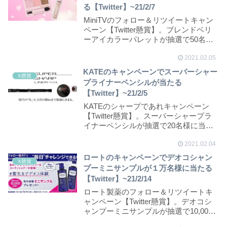
る【Twitter】~21/2/7
MiniTVのフォロー＆リツイートキャン
ペーン【Twitter懸賞】。ブレンドベリ
ーアイカラーパレットが抽選で50名様
に...
2021.02.05
KATEのキャンペーンでスーパーシャー
X懸賞
プライナーペンシルが当たる
【Twitter】~21/2/5
KATEのシャープであれキャンペーン
【Twitter懸賞】。スーパーシャープラ
イナーペンシルが抽選で20名様に当た
ります...
2021.02.04
ロートのキャンペーンでデオコシャン
X懸賞
プーミニサンプルが１万名様に当たる
【Twitter】~21/2/14
ロート製薬のフォロー＆リツイートキ
ャンペーン【Twitter懸賞】。デオコシ
ャンプーミニサンプルが抽選で10,000
名様...