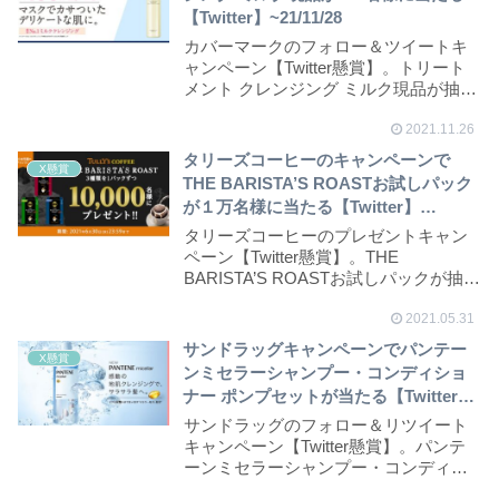
【Twitter】~21/11/28
カバーマークのフォロー＆ツイートキ
ャンペーン【Twitter懸賞】。トリート
メント クレンジング ミルク現品が抽選
で10...
2021.11.26
タリーズコーヒーのキャンペーンで
X懸賞
THE BARISTA’S ROASTお試しパック
が１万名様に当たる【Twitter】
~21/6/30
タリーズコーヒーのプレゼントキャン
ペーン【Twitter懸賞】。THE
BARISTA’S ROASTお試しパックが抽
選...
2021.05.31
サンドラッグキャンペーンでパンテー
X懸賞
ンミセラーシャンプー・コンディショ
ナー ポンプセットが当たる【Twitter】
~21/5/25
サンドラッグのフォロー＆リツイート
キャンペーン【Twitter懸賞】。パンテ
ーンミセラーシャンプー・コンディシ
ョナー ポ...