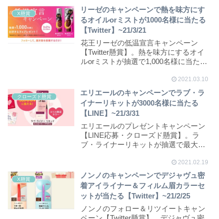
リーゼのキャンペーンで熱を味方にす
X懸賞
るオイルorミストが1000名様に当たる
【Twitter】~21/3/21
花王リーゼの低温宣言キャンペーン
【Twitter懸賞】。熱を味方にするオイ
ルorミストが抽選で1,000名様に当たり
ます...
2021.03.10
エリエールのキャンペーンでラブ・ラ
クローズド懸賞
イナーリキットが3000名様に当たる
【LINE】~21/3/31
エリエールのプレゼントキャンペーン
【LINE応募・クローズド懸賞】。ラ
ブ・ライナーリキットが抽選で最大
3,000名様に当...
2021.02.19
ノンノのキャンペーンでデジャヴュ密
X懸賞
着アイライナー＆フィルム眉カラーセ
ットが当たる【Twitter】~21/2/25
ノンノのフォロー＆リツイートキャン
ペーン【Twitter懸賞】。デジャヴュ密