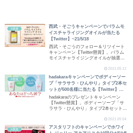
西武・そごうキャンペーンでバラムモ
X懸賞
イスチャライジングオイルが当たる
【Twitter】~21/5/18
西武・そごうのフォロー＆リツイート
キャンペーン【Twitter懸賞】。バラム
モイスチャライジングオイルが抽選で3
名様に当...
2021.05.12
hadakaraキャンペーンでボディーソー
X懸賞
プ「サラサラ・ひんやり」タイプ2本セ
ットが500名様に当たる【Twitter】
~21/5/14
hadakaraのプレゼントキャンペーン
【Twitter懸賞】。ボディーソープ「サ
ラサラ・ひんやり」タイプ2本セットが
抽...
2021.05.04
アスタリフトのキャンペーンでホワイ
X懸賞