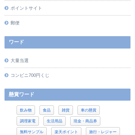
ポイントサイト
郵便
ワード
大量当選
コンビニ700円くじ
懸賞ワード
飲み物
食品
雑貨
車の懸賞
調理家電
生活用品
現金・商品券
無料サンプル
楽天ポイント
旅行・レジャー