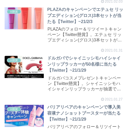
2021.02.03
PLAZAのキャンペーンでエテュセ リッ
X懸賞
プエディション(グロス)3本セットが当
たる【Twitter】~21/2/3
PLAZAのフォロー＆リツイートキャン
ペーン【Twitter懸賞】。エテュセ リッ
プエディション(グロス)3本セットが
抽...
2021.01.31
ドルガバでシャイニッシモハイシャイ
X懸賞
ンリップラッカーが50名様に当たる
【Twitter】~21/1/29
ドルガバコスメプレゼントキャンペー
ン【Twitter懸賞】。シャイニッシモハ
イシャインリップラッカーが抽選で期
間中毎日5...
2021.01.27
バリアリペアのキャンペーンで導入美
X懸賞
容液ナノショットブースターが当たる
【Twitter】~21/1/29
バリアリペアのフォロー＆リツイート