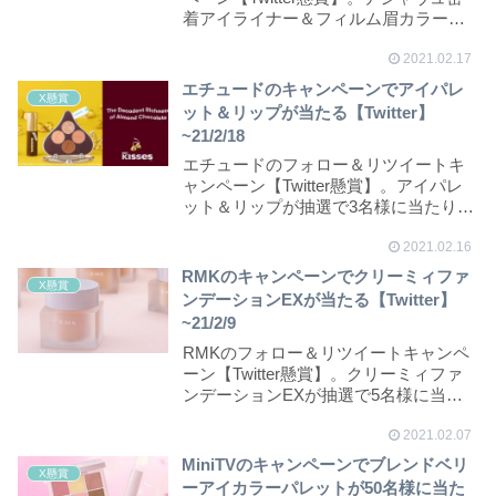
着アイライナー＆フィルム眉カラーセ
ットが抽選...
2021.02.17
エチュードのキャンペーンでアイパレ
X懸賞
ット＆リップが当たる【Twitter】
~21/2/18
エチュードのフォロー＆リツイートキ
ャンペーン【Twitter懸賞】。アイパレ
ット＆リップが抽選で3名様に当たりま
す。
2021.02.16
RMKのキャンペーンでクリーミィファ
X懸賞
ンデーションEXが当たる【Twitter】
~21/2/9
RMKのフォロー＆リツイートキャンペ
ーン【Twitter懸賞】。クリーミィファ
ンデーションEXが抽選で5名様に当た
ります...
2021.02.07
MiniTVのキャンペーンでブレンドベリ
X懸賞
ーアイカラーパレットが50名様に当た