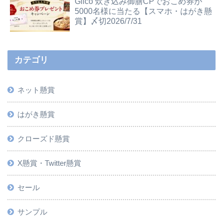
Glico 炊き込み御膳CPでおこめ券が
5000名様に当たる【スマホ・はがき懸
賞】〆切2026/7/31
カテゴリ
ネット懸賞
はがき懸賞
クローズド懸賞
X懸賞・Twitter懸賞
セール
サンプル