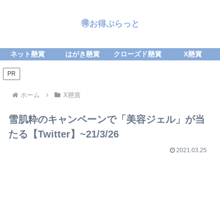
🉐お得ぷらっと
ネット懸賞
はがき懸賞
クローズド懸賞
X懸賞
PR
ホーム
X懸賞
雪肌粋のキャンペーンで「美容ジェル」が当
たる【Twitter】~21/3/26
2021.03.25