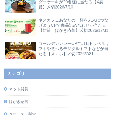
ダーケーキが20名様に当たる【X懸
賞】〆切2026/7/10
ネスカフェあなたの一杯を未来につな
げようCPで商品詰め合わせが当たる
【封筒・はがき応募】〆切2026/12/31
ゴールデンカレーCPでJTBトラベルギ
フトや選べるデジタルギフトなどが当
たる【スマホ】〆切2026/7/31
カテゴリ
ネット懸賞
はがき懸賞
クローズド懸賞