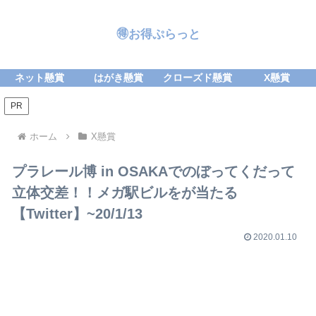
🉐お得ぷらっと
ネット懸賞
はがき懸賞
クローズド懸賞
X懸賞
PR
ホーム
X懸賞
プラレール博 in OSAKAでのぼってくだって
立体交差！！メガ駅ビルをが当たる
【Twitter】~20/1/13
2020.01.10