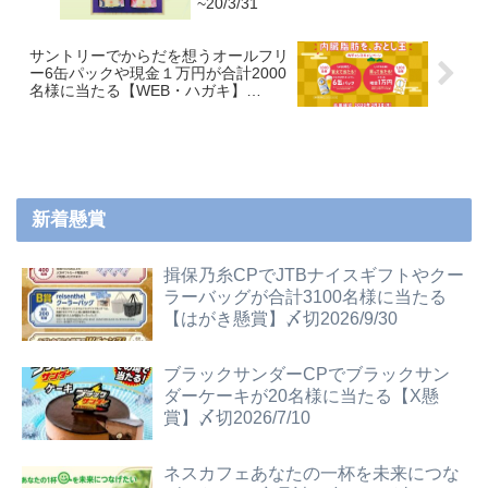
~20/3/31
サントリーでからだを想うオールフリ
ー6缶パックや現金１万円が合計2000
名様に当たる【WEB・ハガキ】
~20/2/3
新着懸賞
揖保乃糸CPでJTBナイスギフトやクー
ラーバッグが合計3100名様に当たる
【はがき懸賞】〆切2026/9/30
ブラックサンダーCPでブラックサン
ダーケーキが20名様に当たる【X懸
賞】〆切2026/7/10
ネスカフェあなたの一杯を未来につな