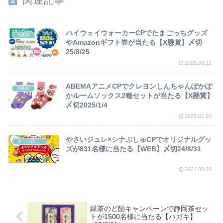
ハイウェイウォーカーCPでたまごっちグッズ
X懸賞
やAmazonギフト券が当たる【X懸賞】〆切
25/8/25
2025.08.11
ABEMAアニメCPでクレヨンしんちゃんぽかぽ
X懸賞
かルームソックス2種セットが当たる【X懸賞】
〆切2025/1/4
2025.01.03
やさいジュレ×シナぷしゅCPでオリジナルグッ
ネット応募懸賞
ズが831名様に当たる【WEB】〆切24/8/31
2024.08.23
緑茶のど飴キャンペーンで静岡茶セッ
トが1500名様に当たる【ハガキ】