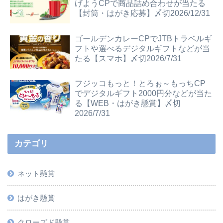
げようCPで商品詰め合わせが当たる
【封筒・はがき応募】〆切2026/12/31
ゴールデンカレーCPでJTBトラベルギ
フトや選べるデジタルギフトなどが当
たる【スマホ】〆切2026/7/31
フジッコもっと！とろぉ～もっちCP
でデジタルギフト2000円分などが当た
る【WEB・はがき懸賞】〆切
2026/7/31
カテゴリ
ネット懸賞
はがき懸賞
クローズド懸賞