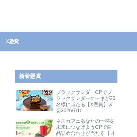
X懸賞
新着懸賞
ブラックサンダーCPでブ
ラックサンダーケーキが20
名様に当たる【X懸賞】〆
切2026/7/10
ネスカフェあなたの一杯を
未来につなげようCPで商
品詰め合わせが当たる【封