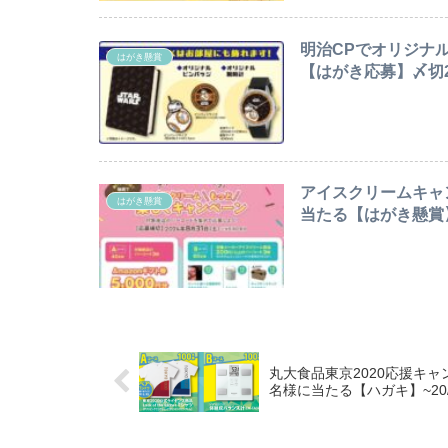
明治CPでオリジナ
はがき懸賞
【はがき応募】〆切202
アイスクリームキャン
はがき懸賞
当たる【はがき懸賞】〆
丸大食品東京2020応援キ
名様に当たる【ハガキ】~20/1