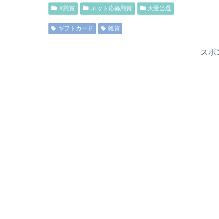
X懸賞
ネット応募懸賞
大量当選
ギフトカード
雑貨
スポ