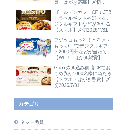
筒・はがき応募】〆切
2026/12/31
ゴールデンカレーCPでJTB
トラベルギフトや選べるデ
ジタルギフトなどが当たる
【スマホ】〆切2026/7/31
フジッコもっと！とろぉ～
もっちCPでデジタルギフ
ト2000円分などが当たる
【WEB・はがき懸賞】〆
切2026/7/31
Glico 炊き込み御膳CPでお
こめ券が5000名様に当たる
【スマホ・はがき懸賞】〆
切2026/7/31
カテゴリ
ネット懸賞