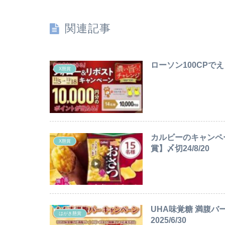
関連記事
ローソン100CPでえ
X懸賞
カルビーのキャンペ
X懸賞
賞】〆切24/8/20
UHA味覚糖 満腹バ
はがき懸賞
2025/6/30