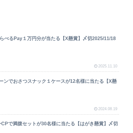
らべるPay１万円分が当たる【X懸賞】〆切2025/11/18
2025.11.10
ーンでおさつスナック１ケースが12名様に当たる【X懸
2024.08.19
ーCPで満腹セットが30名様に当たる【はがき懸賞】〆切