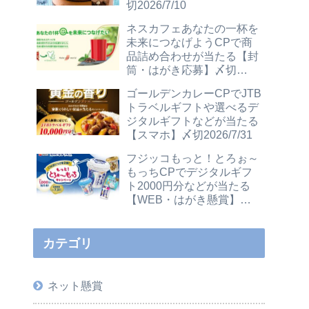
切2026/7/10
ネスカフェあなたの一杯を
未来につなげようCPで商
品詰め合わせが当たる【封
筒・はがき応募】〆切
2026/12/31
ゴールデンカレーCPでJTB
トラベルギフトや選べるデ
ジタルギフトなどが当たる
【スマホ】〆切2026/7/31
フジッコもっと！とろぉ～
もっちCPでデジタルギフ
ト2000円分などが当たる
【WEB・はがき懸賞】〆
切2026/7/31
カテゴリ
ネット懸賞