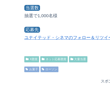
当選数
抽選で1,000名様
応募先
ユナイテッド・シネマのフォロー＆リツイ
X懸賞
ネット応募懸賞
大量当選
お菓子
ローソン
スポ