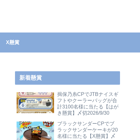
X懸賞
新着懸賞
揖保乃糸CPでJTBナイスギ
フトやクーラーバッグが合
計3100名様に当たる【はが
き懸賞】〆切2026/9/30
ブラックサンダーCPでブ
ラックサンダーケーキが20
名様に当たる【X懸賞】〆