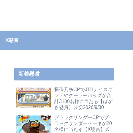
X懸賞
新着懸賞
揖保乃糸CPでJTBナイスギ
フトやクーラーバッグが合
計3100名様に当たる【はが
き懸賞】〆切2026/9/30
ブラックサンダーCPでブ
ラックサンダーケーキが20
名様に当たる【X懸賞】〆