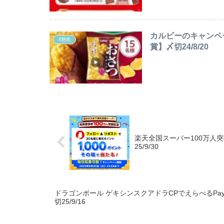
カルビーのキャンペ
X懸賞
賞】〆切24/8/20
楽天全国スーパー100万人
25/9/30
ドラゴンボール ゲキシンスクアドラCPでえらべるPa
切25/9/16