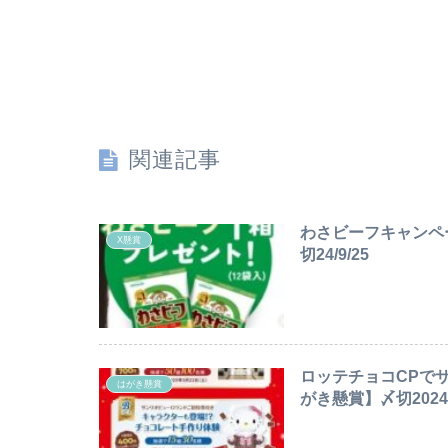
関連記事
わさビーフキャンペ
X懸賞
切24/9/25
ロッテチョコCPで
はがき懸賞
がき懸賞】〆切2024/1