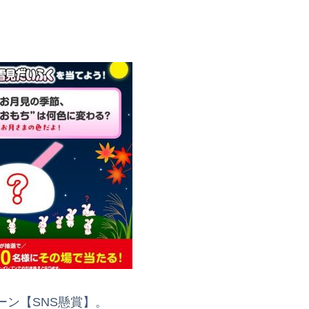
ン【SNS懸賞】。