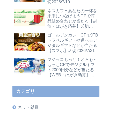
切2026/7/10
ネスカフェあなたの一杯を
未来につなげようCPで商
品詰め合わせが当たる【封
筒・はがき応募】〆切
2026/12/31
ゴールデンカレーCPでJTB
トラベルギフトや選べるデ
ジタルギフトなどが当たる
【スマホ】〆切2026/7/31
フジッコもっと！とろぉ～
もっちCPでデジタルギフ
ト2000円分などが当たる
【WEB・はがき懸賞】〆
切2026/7/31
カテゴリ
ネット懸賞