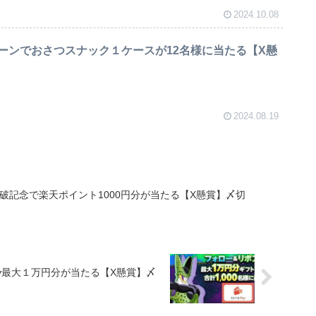
2024.10.08
ーンでおさつスナック１ケースが12名様に当たる【X懸
2024.08.19
突破記念で楽天ポイント1000円分が当たる【X懸賞】〆切
y最大１万円分が当たる【X懸賞】〆