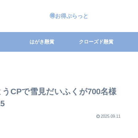
🉐お得ぷらっと
はがき懸賞
クローズド懸賞
うCPで雪見だいふくが700名様
5
2025.09.11