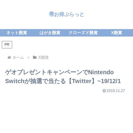
🉐お得ぷらっと
ネット懸賞
はがき懸賞
クローズド懸賞
X懸賞
PR
ホーム
X懸賞
ゲオプレゼントキャンペーンでNintendo
Switchが抽選で当たる【Twitter】~19/12/1
2019.11.27