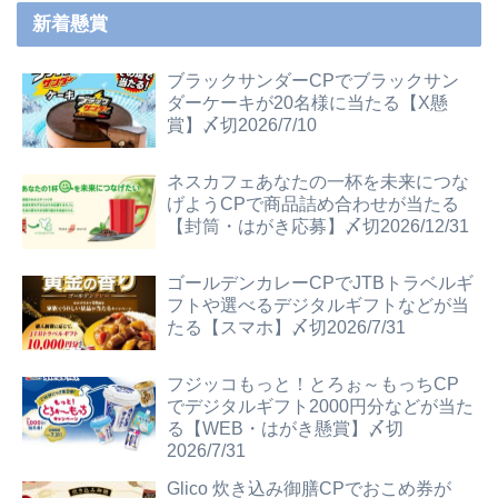
新着懸賞
ブラックサンダーCPでブラックサン
ダーケーキが20名様に当たる【X懸
賞】〆切2026/7/10
ネスカフェあなたの一杯を未来につな
げようCPで商品詰め合わせが当たる
【封筒・はがき応募】〆切2026/12/31
ゴールデンカレーCPでJTBトラベルギ
フトや選べるデジタルギフトなどが当
たる【スマホ】〆切2026/7/31
フジッコもっと！とろぉ～もっちCP
でデジタルギフト2000円分などが当た
る【WEB・はがき懸賞】〆切
2026/7/31
Glico 炊き込み御膳CPでおこめ券が