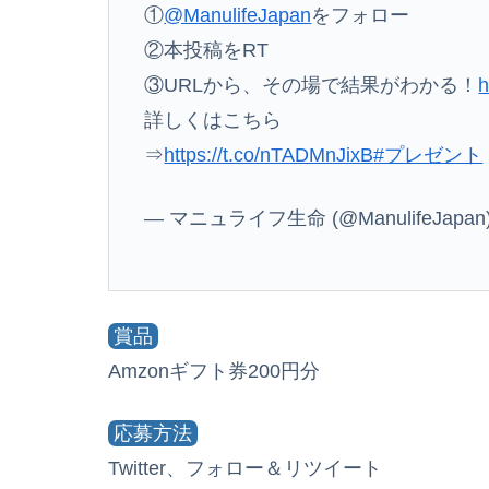
①
@ManulifeJapan
をフォロー
②本投稿をRT
③URLから、その場で結果がわかる！
h
詳しくはこちら
⇒
https://t.co/nTADMnJixB
#プレゼント
— マニュライフ生命 (@ManulifeJapan
賞品
Amzonギフト券200円分
応募方法
Twitter、フォロー＆リツイート