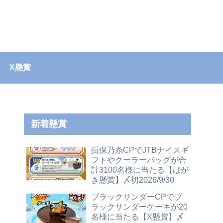
X懸賞
新着懸賞
揖保乃糸CPでJTBナイスギ
フトやクーラーバッグが合
計3100名様に当たる【はが
き懸賞】〆切2026/9/30
ブラックサンダーCPでブ
ラックサンダーケーキが20
名様に当たる【X懸賞】〆