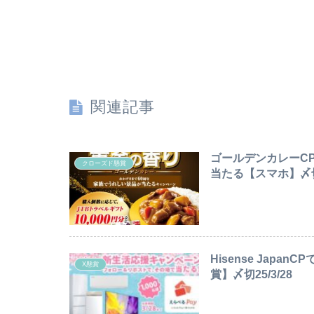
関連記事
ゴールデンカレーC
クローズド懸賞
当たる【スマホ】〆切20
Hisense Japa
X懸賞
賞】〆切25/3/28