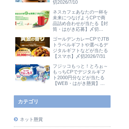
切2026/7/10
ネスカフェあなたの一杯を
未来につなげようCPで商
品詰め合わせが当たる【封
筒・はがき応募】〆切
2026/12/31
ゴールデンカレーCPでJTB
トラベルギフトや選べるデ
ジタルギフトなどが当たる
【スマホ】〆切2026/7/31
フジッコもっと！とろぉ～
もっちCPでデジタルギフ
ト2000円分などが当たる
【WEB・はがき懸賞】〆
切2026/7/31
カテゴリ
ネット懸賞