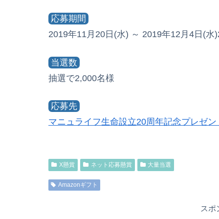
応募期間
2019年11月20日(水) ～ 2019年12月4日(水)2
当選数
抽選で2,000名様
応募先
マニュライフ生命設立20周年記念プレゼン
X懸賞
ネット応募懸賞
大量当選
Amazonギフト
スポ