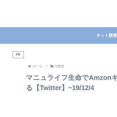
ネット懸賞
PR
ホーム
X懸賞
マニュライフ生命でAmzonギ
る【Twitter】~19/12/4