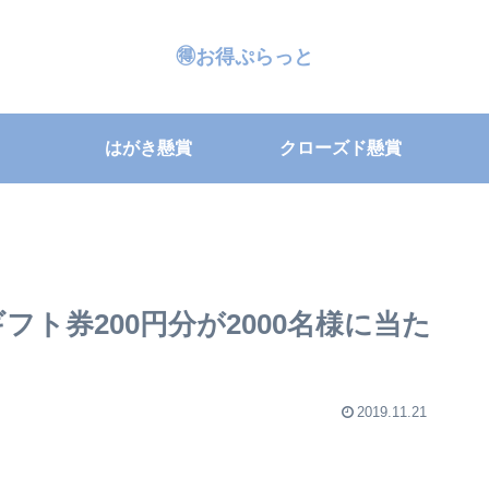
🉐お得ぷらっと
はがき懸賞
クローズド懸賞
フト券200円分が2000名様に当た
2019.11.21