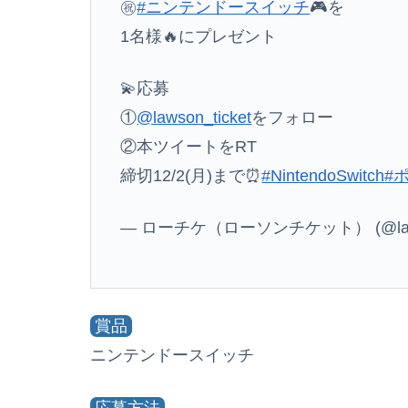
㊗️
#ニンテンドースイッチ
🎮を
1名様🔥にプレゼント
💫応募
①
@lawson_ticket
をフォロー
②本ツイートをRT
締切12/2(月)まで⏰
#NintendoSwitch
#
— ローチケ（ローソンチケット） (@lawso
賞品
ニンテンドースイッチ
応募方法