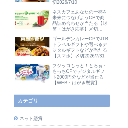
切2026/7/10
ネスカフェあなたの一杯を
未来につなげようCPで商
品詰め合わせが当たる【封
筒・はがき応募】〆切
2026/12/31
ゴールデンカレーCPでJTB
トラベルギフトや選べるデ
ジタルギフトなどが当たる
【スマホ】〆切2026/7/31
フジッコもっと！とろぉ～
もっちCPでデジタルギフ
ト2000円分などが当たる
【WEB・はがき懸賞】〆
切2026/7/31
カテゴリ
ネット懸賞