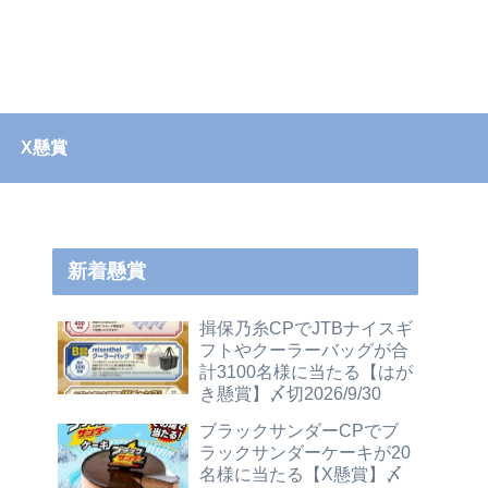
X懸賞
新着懸賞
揖保乃糸CPでJTBナイスギ
フトやクーラーバッグが合
計3100名様に当たる【はが
き懸賞】〆切2026/9/30
ブラックサンダーCPでブ
ラックサンダーケーキが20
名様に当たる【X懸賞】〆