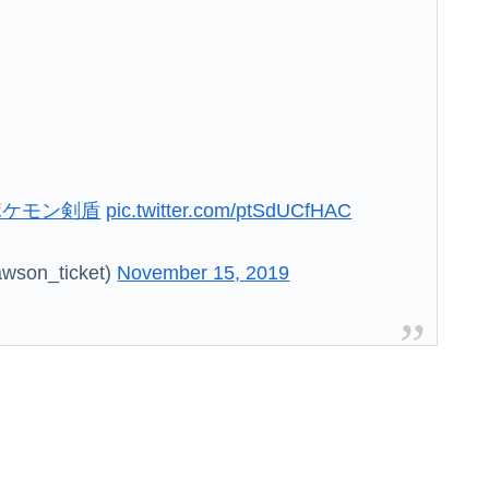
ポケモン剣盾
pic.twitter.com/ptSdUCfHAC
n_ticket)
November 15, 2019