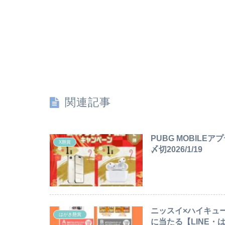
関連記事
PUBG MOBILEアプ
X懸賞
〆切2026/1/19
ニッスイ×ハイキュ
はがき懸賞
に当たる【LINE・は