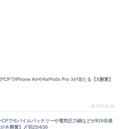
デCPでiPhone AirやAirPods Pro 3が当たる【X懸賞】
2026.01.08
ーCPでモバイルバッテリーや電気圧力鍋などが819名様
がき懸賞】〆切25/4/30