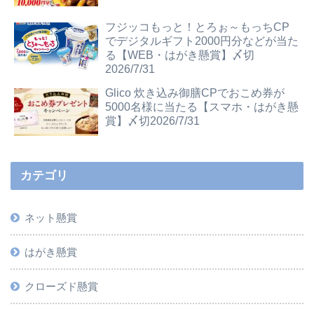
フジッコもっと！とろぉ～もっちCP
でデジタルギフト2000円分などが当た
る【WEB・はがき懸賞】〆切
2026/7/31
Glico 炊き込み御膳CPでおこめ券が
5000名様に当たる【スマホ・はがき懸
賞】〆切2026/7/31
カテゴリ
ネット懸賞
はがき懸賞
クローズド懸賞