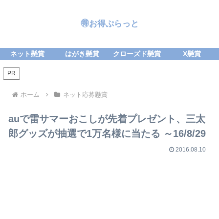
🉐お得ぷらっと
ネット懸賞
はがき懸賞
クローズド懸賞
X懸賞
PR
ホーム
ネット応募懸賞
auで雷サマーおこしが先着プレゼント、三太
郎グッズが抽選で1万名様に当たる ～16/8/29
2016.08.10