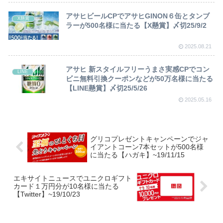
アサヒビールCPでアサヒGINON６缶とタンブ
X懸賞
ラーが500名様に当たる【X懸賞】〆切25/9/2
2025.08.21
アサヒ 新スタイルフリーうまさ実感CPでコン
LINE
ビニ無料引換クーポンなどが50万名様に当たる
【LINE懸賞】〆切25/5/26
2025.05.16
グリコプレゼントキャンペーンでジャ
イアントコーン7本セットが500名様
に当たる【ハガキ】~19/11/15
エキサイトニュースでユニクロギフト
カード１万円分が10名様に当たる
【Twitter】~19/10/23