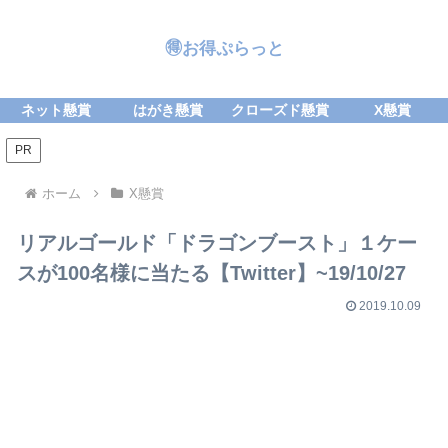
🉐お得ぷらっと
ネット懸賞
はがき懸賞
クローズド懸賞
X懸賞
PR
ホーム
X懸賞
リアルゴールド「ドラゴンブースト」１ケー
スが100名様に当たる【Twitter】~19/10/27
2019.10.09