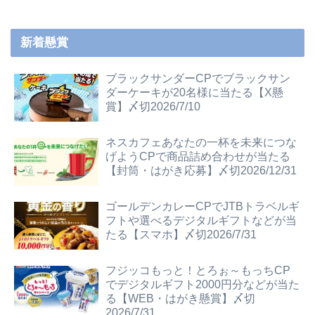
新着懸賞
ブラックサンダーCPでブラックサン
ダーケーキが20名様に当たる【X懸
賞】〆切2026/7/10
ネスカフェあなたの一杯を未来につな
げようCPで商品詰め合わせが当たる
【封筒・はがき応募】〆切2026/12/31
ゴールデンカレーCPでJTBトラベルギ
フトや選べるデジタルギフトなどが当
たる【スマホ】〆切2026/7/31
フジッコもっと！とろぉ～もっちCP
でデジタルギフト2000円分などが当た
る【WEB・はがき懸賞】〆切
2026/7/31