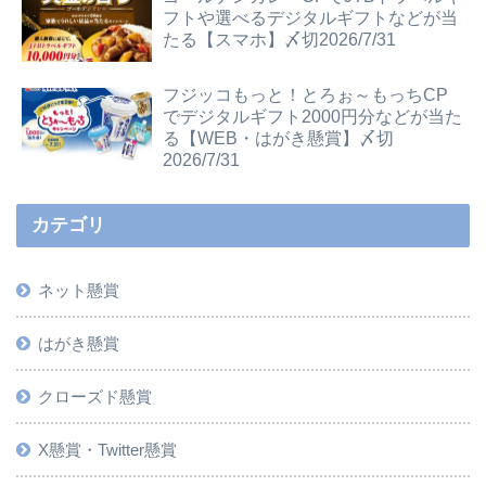
フトや選べるデジタルギフトなどが当
たる【スマホ】〆切2026/7/31
フジッコもっと！とろぉ～もっちCP
でデジタルギフト2000円分などが当た
る【WEB・はがき懸賞】〆切
2026/7/31
カテゴリ
ネット懸賞
はがき懸賞
クローズド懸賞
X懸賞・Twitter懸賞