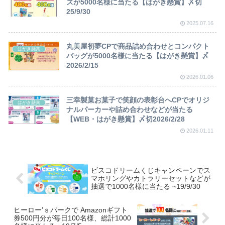
ズが5000名様に当たる【はがき懸賞】〆切
25/9/30
2025.07.16
丸美屋初夢CPで商品詰め合わせとコンパクト
はがき懸賞
バッグが5000名様に当たる【はがき懸賞】〆
2026/2/15
2026.01.06
三幸製菓お菓子で笑顔の表彰台へCPでオリジ
はがき懸賞
ナルパーカーや詰め合わせなどが当たる
【WEB・はがき懸賞】〆切2026/2/28
2026.01.11
ビスコドリームくじキャンペーンでス
マホリングやカトラリーセットなどが
抽選で1000名様に当たる ~19/9/30
ヒーロー’ｓパークで Amazonギフト
券500円分が毎日100名様、総計1000