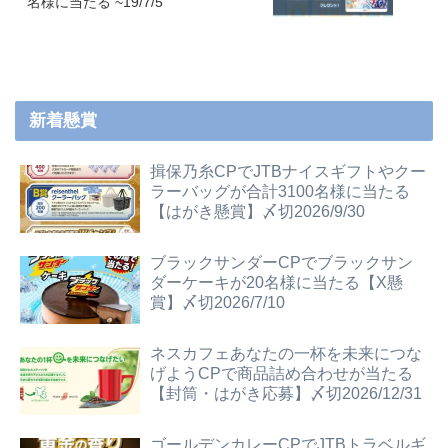
名様に当たる ~19/7/5
新着懸賞
揖保乃糸CPでJTBナイスギフトやクー
ラーバッグが合計3100名様に当たる
【はがき懸賞】〆切2026/9/30
ブラックサンダーCPでブラックサン
ダーケーキが20名様に当たる【X懸
賞】〆切2026/7/10
ネスカフェあなたの一杯を未来につな
げようCPで商品詰め合わせが当たる
【封筒・はがき応募】〆切2026/12/31
ゴールデンカレーCPでJTBトラベルギ