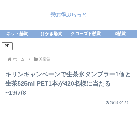
🉐お得ぷらっと
ネット懸賞
はがき懸賞
クローズド懸賞
X懸賞
PR
ホーム
X懸賞
キリンキャンペーンで生茶氷タンブラー1個と
生茶525ml PET1本が420名様に当たる
~19/7/8
2019.06.26