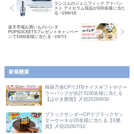
ランコムのジェニフィック アドバン
スト アイセラム現品が500名様に当た
る ~19/6/18
楽天市場お買いものパンダ
POPSOCKETSプレゼントキャンペー
ンで1000名様に当たる ~19/7/1
新着懸賞
揖保乃糸CPでJTBナイスギフトやクー
ラーバッグが合計3100名様に当たる
【はがき懸賞】〆切2026/9/30
ブラックサンダーCPでブラックサン
ダーケーキが20名様に当たる【X懸
賞】〆切2026/7/10