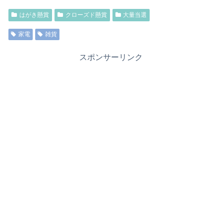
はがき懸賞
クローズド懸賞
大量当選
家電
雑貨
スポンサーリンク