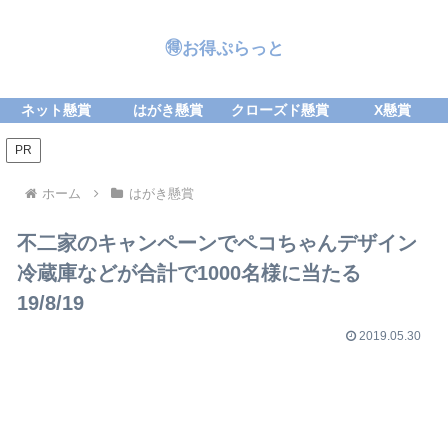
🉐お得ぷらっと
ネット懸賞
はがき懸賞
クローズド懸賞
X懸賞
PR
ホーム
はがき懸賞
不二家のキャンペーンでペコちゃんデザイン
冷蔵庫などが合計で1000名様に当たる
19/8/19
2019.05.30