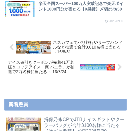
楽天全国スーパー100万人突破記念で楽天ポイ
X懸賞
ント1000円分が当たる【X懸賞】〆切25/9/30
2025.09.10
ネスカフェでパリ旅行やサーブハンド
ルなど抽選で合計9,010名様に当たる
～16/8/31
アイス値引きクーポンが先着41万名
様＆ロッテアイス「爽 バニラ」が抽
選で2万名様に当たる ～16/7/24
新着懸賞
揖保乃糸CPでJTBナイスギフトやクー
ラーバッグが合計3100名様に当たる