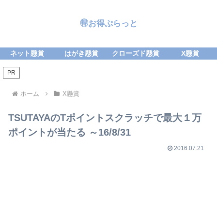
🉐お得ぷらっと
ネット懸賞
はがき懸賞
クローズド懸賞
X懸賞
PR
ホーム
X懸賞
TSUTAYAのTポイントスクラッチで最大１万
ポイントが当たる ～16/8/31
2016.07.21