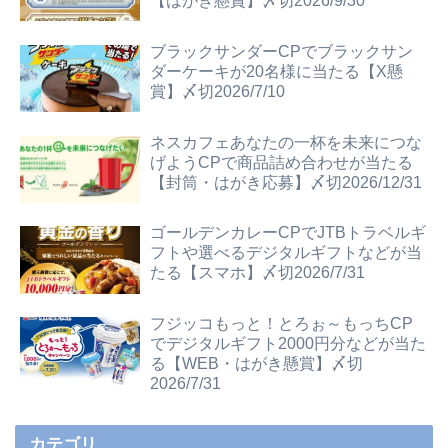
【はがき懸賞】〆切2026/9/30
ブラックサンダーCPでブラックサン
ダーケーキが20名様に当たる【X懸
賞】〆切2026/7/10
ネスカフェあなたの一杯を未来につな
げようCPで商品詰め合わせが当たる
【封筒・はがき応募】〆切2026/12/31
ゴールデンカレーCPでJTBトラベルギ
フトや選べるデジタルギフトなどが当
たる【スマホ】〆切2026/7/31
フジッコもっと！とろぉ～もっちCP
でデジタルギフト2000円分などが当た
る【WEB・はがき懸賞】〆切
2026/7/31
カテゴリ