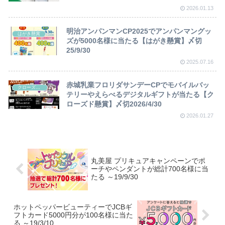
2026.01.13
明治アンパンマンCP2025でアンパンマングッ
はがき懸賞
ズが5000名様に当たる【はがき懸賞】〆切
25/9/30
2025.07.16
赤城乳業フロリダサンデーCPでモバイルバッ
クローズド懸賞
テリーやえらべるデジタルギフトが当たる【ク
ローズド懸賞】〆切2026/4/30
2026.01.27
丸美屋 プリキュアキャンペーンでポ
ーチやペンダントが総計700名様に当
たる ～19/9/30
ホットペッパービューティーでJCBギ
フトカード5000円分が100名様に当た
る ～19/3/10