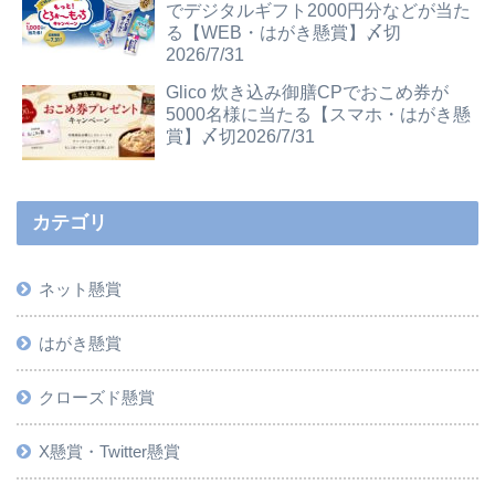
でデジタルギフト2000円分などが当た
る【WEB・はがき懸賞】〆切
2026/7/31
Glico 炊き込み御膳CPでおこめ券が
5000名様に当たる【スマホ・はがき懸
賞】〆切2026/7/31
カテゴリ
ネット懸賞
はがき懸賞
クローズド懸賞
X懸賞・Twitter懸賞