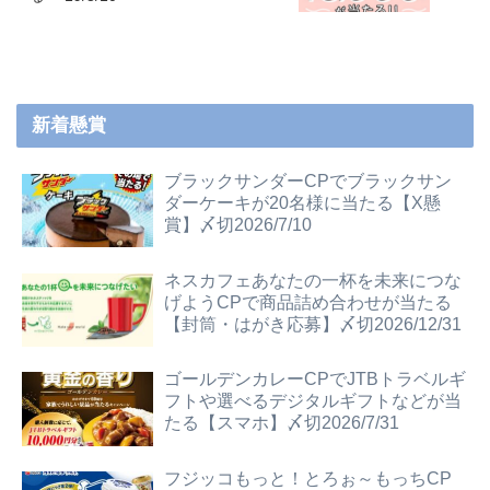
新着懸賞
ブラックサンダーCPでブラックサン
ダーケーキが20名様に当たる【X懸
賞】〆切2026/7/10
ネスカフェあなたの一杯を未来につな
げようCPで商品詰め合わせが当たる
【封筒・はがき応募】〆切2026/12/31
ゴールデンカレーCPでJTBトラベルギ
フトや選べるデジタルギフトなどが当
たる【スマホ】〆切2026/7/31
フジッコもっと！とろぉ～もっちCP