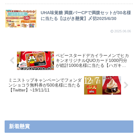
UHA味覚糖 満腹バーCPで満腹セットが30名様
はがき懸賞
に当たる【はがき懸賞】〆切2025/6/30
2025.06.06
ベビースタードデカイラーメンでヒカ
キンオリジナルQUOカード1000円分
が総計1000名様に当たる【ハガキ】
~20/2/29
ミニストップキャンペーンでフォンダ
ンショコラ無料券が500名様に当たる
【Twitter】~19/11/11
新着懸賞