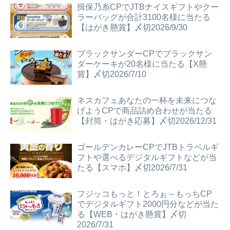
揖保乃糸CPでJTBナイスギフトやクー
ラーバッグが合計3100名様に当たる
【はがき懸賞】〆切2026/9/30
ブラックサンダーCPでブラックサン
ダーケーキが20名様に当たる【X懸
賞】〆切2026/7/10
ネスカフェあなたの一杯を未来につな
げようCPで商品詰め合わせが当たる
【封筒・はがき応募】〆切2026/12/31
ゴールデンカレーCPでJTBトラベルギ
フトや選べるデジタルギフトなどが当
たる【スマホ】〆切2026/7/31
フジッコもっと！とろぉ～もっちCP
でデジタルギフト2000円分などが当た
る【WEB・はがき懸賞】〆切
2026/7/31