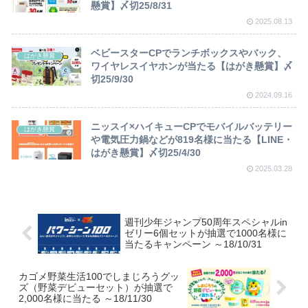
懸賞】〆切25/8/31
2025.08.13
ベビースターCPでランチボックスやバック、
はがき懸賞
ワイヤレスイヤホンが当たる【はがき懸賞】〆
切25/9/30
2024.09.16
ニッスイ×ハイキューCPでモバイルバッテリー
はがき懸賞
や電気圧力鍋などが819名様に当たる【LINE・
はがき懸賞】〆切25/4/30
2025.03.28
週刊少年ジャンプ50周年スペシャルin
ゼリー6個セットが抽選で1000名様に
当たるキャンペーン ～18/10/31
カゴメ野菜生活100でしまじろうグッ
ズ（野菜デビューセット）が抽選で
2,000名様に当たる ～18/11/30