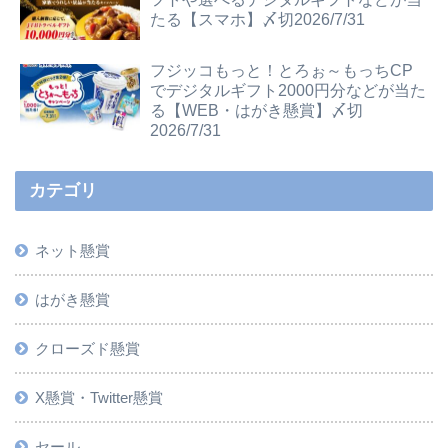
たる【スマホ】〆切2026/7/31
フジッコもっと！とろぉ～もっちCP
でデジタルギフト2000円分などが当た
る【WEB・はがき懸賞】〆切
2026/7/31
カテゴリ
ネット懸賞
はがき懸賞
クローズド懸賞
X懸賞・Twitter懸賞
セール