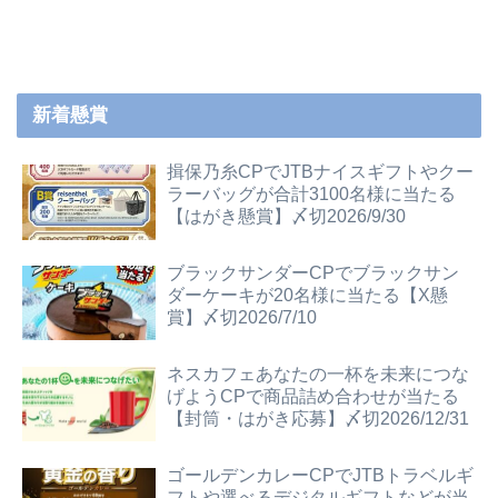
新着懸賞
揖保乃糸CPでJTBナイスギフトやクー
ラーバッグが合計3100名様に当たる
【はがき懸賞】〆切2026/9/30
ブラックサンダーCPでブラックサン
ダーケーキが20名様に当たる【X懸
賞】〆切2026/7/10
ネスカフェあなたの一杯を未来につな
げようCPで商品詰め合わせが当たる
【封筒・はがき応募】〆切2026/12/31
ゴールデンカレーCPでJTBトラベルギ
フトや選べるデジタルギフトなどが当