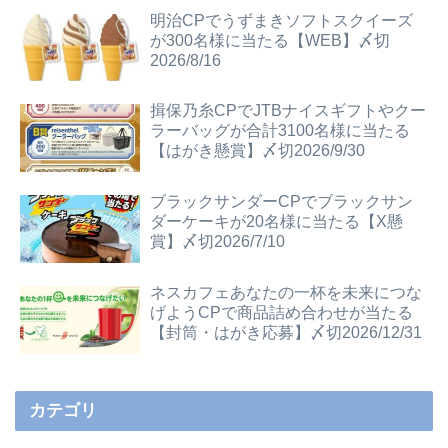
明治CPでうずまきソフトスクイーズ
が300名様に当たる【WEB】〆切
2026/8/16
揖保乃糸CPでJTBナイスギフトやクー
ラーバッグが合計3100名様に当たる
【はがき懸賞】〆切2026/9/30
ブラックサンダーCPでブラックサン
ダーケーキが20名様に当たる【X懸
賞】〆切2026/7/10
ネスカフェあなたの一杯を未来につな
げようCPで商品詰め合わせが当たる
【封筒・はがき応募】〆切2026/12/31
カテゴリ