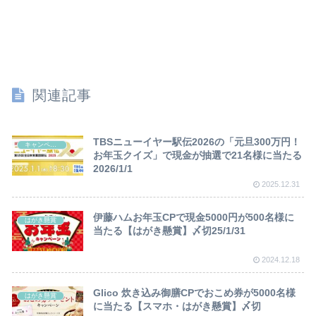
関連記事
TBSニューイヤー駅伝2026の「元旦300万円！
キャンペーン
お年玉クイズ」で現金が抽選で21名様に当たる
2026/1/1
2025.12.31
伊藤ハムお年玉CPで現金5000円が500名様に
はがき懸賞
当たる【はがき懸賞】〆切25/1/31
2024.12.18
Glico 炊き込み御膳CPでおこめ券が5000名様
はがき懸賞
に当たる【スマホ・はがき懸賞】〆切