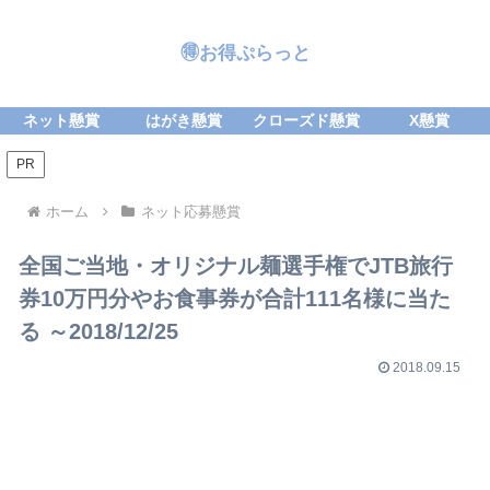
🉐お得ぷらっと
ネット懸賞
はがき懸賞
クローズド懸賞
X懸賞
PR
ホーム
ネット応募懸賞
全国ご当地・オリジナル麺選手権でJTB旅行
券10万円分やお食事券が合計111名様に当た
る ～2018/12/25
2018.09.15