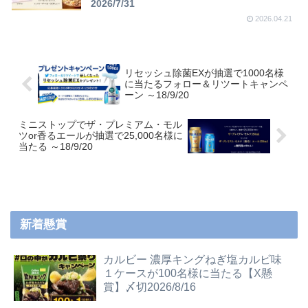
2026/7/31
2026.04.21
リセッシュ除菌EXが抽選で1000名様
に当たるフォロー＆リツートキャンペ
ーン ～18/9/20
ミニストップでザ・プレミアム・モル
ツor香るエールが抽選で25,000名様に
当たる ～18/9/20
新着懸賞
カルビー 濃厚キングねぎ塩カルビ味
１ケースが100名様に当たる【X懸
賞】〆切2026/8/16