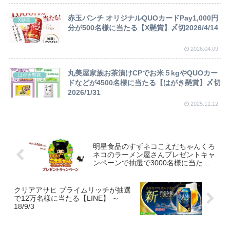
赤玉パンチ オリジナルQUOカードPay1,000円
X懸賞
分が500名様に当たる【X懸賞】〆切2026/4/14
2026.04.09
丸美屋家族お茶漬けCPでお米５kgやQUOカー
はがき懸賞
ドなどが4500名様に当たる【はがき懸賞】〆切
2026/1/31
2025.11.12
明星食品のすずネコこえだちゃんくろ
ネコのラーメン屋さんプレゼントキャ
ンペーンで抽選で3000名様に当たる
～18/12/31
クリアアサヒ プライムリッチが抽選
で12万名様に当たる【LINE】 ～
18/9/3