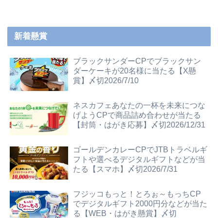
新着懸賞
ブラックサンダーCPでブラックサン
ダーケーキが20名様に当たる【X懸
賞】〆切2026/7/10
ネスカフェあなたの一杯を未来につな
げようCPで商品詰め合わせが当たる
【封筒・はがき応募】〆切2026/12/31
ゴールデンカレーCPでJTBトラベルギ
フトや選べるデジタルギフトなどが当
たる【スマホ】〆切2026/7/31
フジッコもっと！とろぉ～もっちCP
でデジタルギフト2000円分などが当た
る【WEB・はがき懸賞】〆切