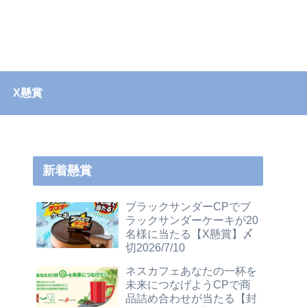
X懸賞
新着懸賞
ブラックサンダーCPでブ
ラックサンダーケーキが20
名様に当たる【X懸賞】〆
切2026/7/10
ネスカフェあなたの一杯を
未来につなげようCPで商
品詰め合わせが当たる【封