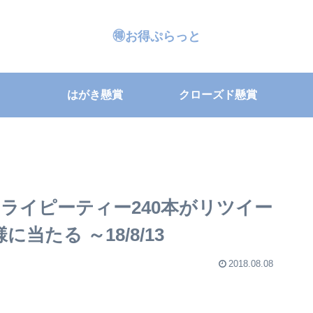
🉐お得ぷらっと
はがき懸賞
クローズド懸賞
ライピーティー240本がリツイー
たる ～18/8/13
2018.08.08