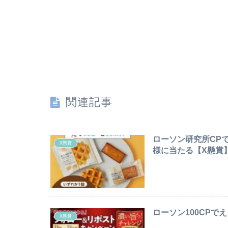
関連記事
ローソン研究所CP
X懸賞
様に当たる【X懸賞】〆
ローソン100CPでえ
X懸賞