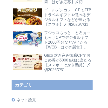
筒・はがき応募】〆切
2026/12/31
ゴールデンカレーCPでJTB
トラベルギフトや選べるデ
ジタルギフトなどが当たる
【スマホ】〆切2026/7/31
フジッコもっと！とろぉ～
もっちCPでデジタルギフ
ト2000円分などが当たる
【WEB・はがき懸賞】〆
切2026/7/31
Glico 炊き込み御膳CPでお
こめ券が5000名様に当たる
【スマホ・はがき懸賞】〆
切2026/7/31
カテゴリ
ネット懸賞