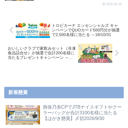
2025.05.28
トロピカーナ エッセンシャルズ キャ
ンペーンでQUOカード500円分が抽選
で2,500名様に当たる ～18/10/31
おいしいクラブで家飲みセット（冷凍
食品詰合せ）が抽選で合計200名様に
当たるプレゼントキャンペーン ～
18/9/30
新着懸賞
揖保乃糸CPでJTBナイスギフトやクー
ラーバッグが合計3100名様に当たる
【はがき懸賞】〆切2026/9/30