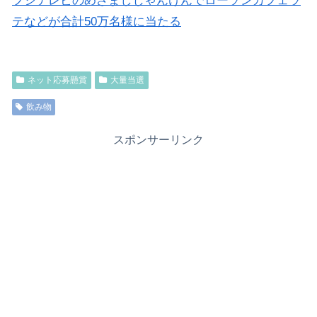
フジテレビのめざましじゃんけんでローソンカフェラ
テなどが合計50万名様に当たる
ネット応募懸賞
大量当選
飲み物
スポンサーリンク