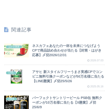
関連記事
ネスカフェあなたの一杯を未来につなげよう
はがき懸賞
CPで商品詰め合わせが当たる【封筒・はがき
応募】〆切2026/12/31
2026.07.03
アサヒ 新スタイルフリーうまさ実感CPでコン
LINE
ビニ無料引換クーポンなどが50万名様に当たる
【LINE懸賞】〆切25/5/26
2025.05.16
パーフェクトサントリービール PSB缶 無料ク
X懸賞
ーポンが10万名様に当たる【X懸賞】〆切
25/6/9