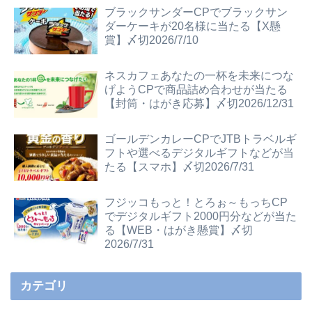
ブラックサンダーCPでブラックサン
ダーケーキが20名様に当たる【X懸
賞】〆切2026/7/10
ネスカフェあなたの一杯を未来につな
げようCPで商品詰め合わせが当たる
【封筒・はがき応募】〆切2026/12/31
ゴールデンカレーCPでJTBトラベルギ
フトや選べるデジタルギフトなどが当
たる【スマホ】〆切2026/7/31
フジッコもっと！とろぉ～もっちCP
でデジタルギフト2000円分などが当た
る【WEB・はがき懸賞】〆切
2026/7/31
カテゴリ