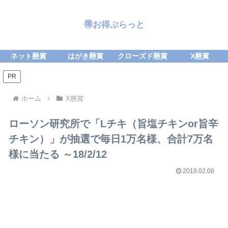
🉐お得ぷらっと
ネット懸賞
はがき懸賞
クローズド懸賞
X懸賞
PR
ホーム
X懸賞
ローソン研究所で「Lチキ（旨塩チキンor旨辛
チキン）」が抽選で毎日1万名様、合計7万名
様に当たる ～18/2/12
2018.02.06