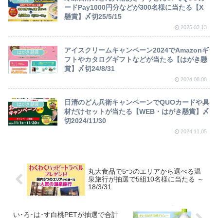
X懸賞
ードPay1000円分などが300名様に当たる【X
懸賞】〆切25/5/15
2025.03.13
アイスクリームキャンペーン2024でAmazonギ
はがき懸賞
フトやカタログギフトなどが当たる【はがき懸
賞】〆切24/8/31
2024.08.08
日清のどん兵衛キャンペーンでQUOカードや具
はがき懸賞
材だけセットが当たる【WEB・はがき懸賞】〆
切2024/11/30
2024.11.05
丸大食品で5つのエリアから選べる温
泉旅行が抽選で5組10名様に当たる ～
18/3/31
い･ろ･は･す白桃PETが抽選で合計