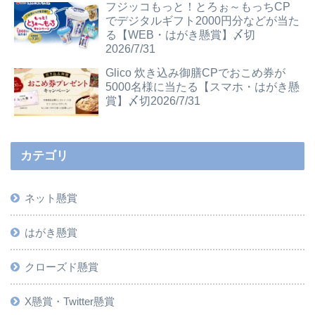
フジッコもっと！とろぉ～もっちCP
でデジタルギフト2000円分などが当た
る【WEB・はがき懸賞】〆切
2026/7/31
Glico 炊き込み御膳CPでおこめ券が
5000名様に当たる【スマホ・はがき懸
賞】〆切2026/7/31
カテゴリ
ネット懸賞
はがき懸賞
クローズド懸賞
X懸賞・Twitter懸賞