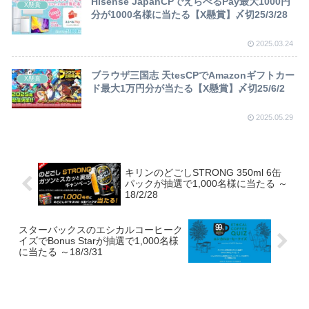
Hisense JapanCPでえらべるPay最大1000円
X懸賞
分が1000名様に当たる【X懸賞】〆切25/3/28
2025.03.24
ブラウザ三国志 天tesCPでAmazonギフトカー
X懸賞
ド最大1万円分が当たる【X懸賞】〆切25/6/2
2025.05.29
キリンのどごしSTRONG 350ml 6缶
パックが抽選で1,000名様に当たる ～
18/2/28
スターバックスのエシカルコーヒーク
イズでBonus Starが抽選で1,000名様
に当たる ～18/3/31