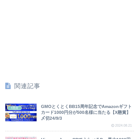
関連記事
GMOとくとくBB15周年記念でAmazonギフト
X懸賞
カード1000円分が500名様に当たる【X懸賞】
〆切24/9/3
2024.08.21