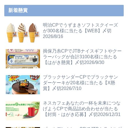
新着懸賞
明治CPでうずまきソフトスクイーズ
が300名様に当たる【WEB】〆切
2026/8/16
揖保乃糸CPでJTBナイスギフトやクー
ラーバッグが合計3100名様に当たる
【はがき懸賞】〆切2026/9/30
ブラックサンダーCPでブラックサン
ダーケーキが20名様に当たる【X懸
賞】〆切2026/7/10
ネスカフェあなたの一杯を未来につな
げようCPで商品詰め合わせが当たる
【封筒・はがき応募】〆切2026/12/31