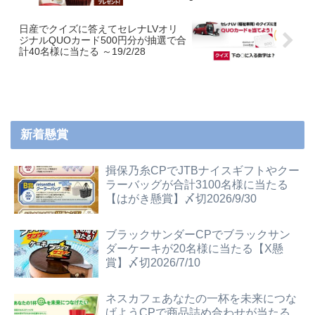
日産でクイズに答えてセレナLVオリ
ジナルQUOカード500円分が抽選で合
計40名様に当たる ～19/2/28
新着懸賞
揖保乃糸CPでJTBナイスギフトやクー
ラーバッグが合計3100名様に当たる
【はがき懸賞】〆切2026/9/30
ブラックサンダーCPでブラックサン
ダーケーキが20名様に当たる【X懸
賞】〆切2026/7/10
ネスカフェあなたの一杯を未来につな
げようCPで商品詰め合わせが当たる