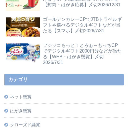
【封筒・はがき応募】〆切2026/12/31
ゴールデンカレーCPでJTBトラベルギ
フトや選べるデジタルギフトなどが当
たる【スマホ】〆切2026/7/31
フジッコもっと！とろぉ～もっちCP
でデジタルギフト2000円分などが当た
る【WEB・はがき懸賞】〆切
2026/7/31
カテゴリ
ネット懸賞
はがき懸賞
クローズド懸賞