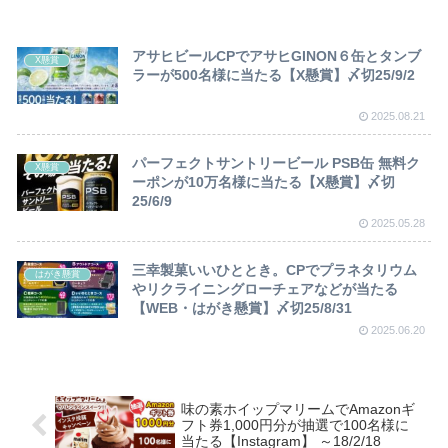
アサヒビールCPでアサヒGINON６缶とタンブ
X懸賞
ラーが500名様に当たる【X懸賞】〆切25/9/2
2025.08.21
パーフェクトサントリービール PSB缶 無料ク
X懸賞
ーポンが10万名様に当たる【X懸賞】〆切
25/6/9
2025.05.28
三幸製菓いいひととき。CPでプラネタリウム
はがき懸賞
やリクライニングローチェアなどが当たる
【WEB・はがき懸賞】〆切25/8/31
2025.06.20
味の素ホイップマリームでAmazonギ
フト券1,000円分が抽選で100名様に
当たる【Instagram】 ～18/2/18