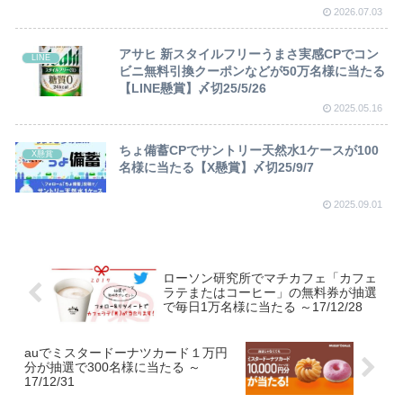
2026.07.03
アサヒ 新スタイルフリーうまさ実感CPでコン
LINE
ビニ無料引換クーポンなどが50万名様に当たる
【LINE懸賞】〆切25/5/26
2025.05.16
ちょ備蓄CPでサントリー天然水1ケースが100
X懸賞
名様に当たる【X懸賞】〆切25/9/7
2025.09.01
ローソン研究所でマチカフェ「カフェ
ラテまたはコーヒー」の無料券が抽選
で毎日1万名様に当たる ～17/12/28
auでミスタードーナツカード１万円
分が抽選で300名様に当たる ～
17/12/31