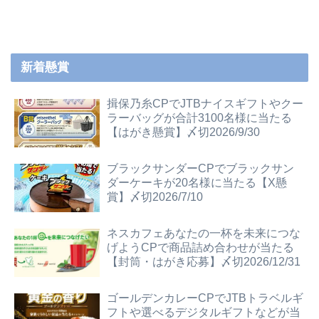
新着懸賞
揖保乃糸CPでJTBナイスギフトやクー
ラーバッグが合計3100名様に当たる
【はがき懸賞】〆切2026/9/30
ブラックサンダーCPでブラックサン
ダーケーキが20名様に当たる【X懸
賞】〆切2026/7/10
ネスカフェあなたの一杯を未来につな
げようCPで商品詰め合わせが当たる
【封筒・はがき応募】〆切2026/12/31
ゴールデンカレーCPでJTBトラベルギ
フトや選べるデジタルギフトなどが当