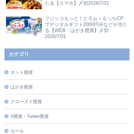
たる【スマホ】〆切2026/7/31
フジッコもっと！とろぉ～もっちCP
でデジタルギフト2000円分などが当た
る【WEB・はがき懸賞】〆切
2026/7/31
カテゴリ
ネット懸賞
はがき懸賞
クローズド懸賞
X懸賞・Twitter懸賞
セール