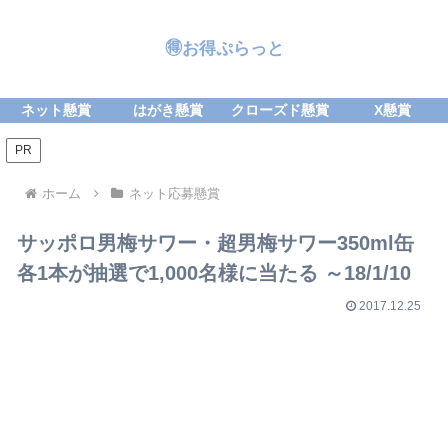
🉐お得ぷらっと
ネット懸賞
はがき懸賞
クローズド懸賞
X懸賞
PR
ホーム
ネット応募懸賞
サッポロ男梅サワー・超男梅サワー350ml缶
各1本が抽選で1,000名様に当たる ～18/1/10
2017.12.25