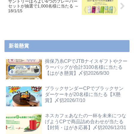
サントリーほろよい6つのフレーバー
セットが抽選で1,000名様に当たる ～
18/1/15
新着懸賞
揖保乃糸CPでJTBナイスギフトやクー
ラーバッグが合計3100名様に当たる
【はがき懸賞】〆切2026/9/30
ブラックサンダーCPでブラックサン
ダーケーキが20名様に当たる【X懸
賞】〆切2026/7/10
ネスカフェあなたの一杯を未来につな
げようCPで商品詰め合わせが当たる
【封筒・はがき応募】〆切2026/12/31