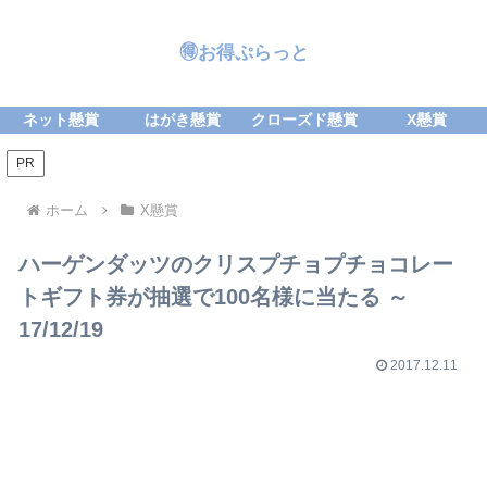
🉐お得ぷらっと
ネット懸賞
はがき懸賞
クローズド懸賞
X懸賞
PR
ホーム
X懸賞
ハーゲンダッツのクリスプチョプチョコレー
トギフト券が抽選で100名様に当たる ～
17/12/19
2017.12.11