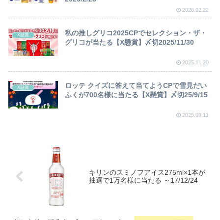
2026.02.22
私の推しグリコ2025CPでセレクション・ザ・
X懸賞
グリコが当たる【X懸賞】〆切2025/11/30
2025.11.20
ロッテ クイズに答えて当てようCPで雪見だい
X懸賞
ふくが700名様に当たる【X懸賞】〆切25/9/15
2025.09.11
キリンのスミノフアイス275ml×1本が
抽選で1万名様に当たる ～17/12/24