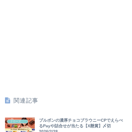
関連記事
ブルボンの濃厚チョコブラウニーCPでえらべ
クローズド懸賞
るPayや詰合せが当たる【X懸賞】〆切
2026/2/28