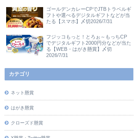
ゴールデンカレーCPでJTBトラベルギ
フトや選べるデジタルギフトなどが当
たる【スマホ】〆切2026/7/31
フジッコもっと！とろぉ～もっちCP
でデジタルギフト2000円分などが当た
る【WEB・はがき懸賞】〆切
2026/7/31
カテゴリ
ネット懸賞
はがき懸賞
クローズド懸賞
X懸賞・Twitter懸賞