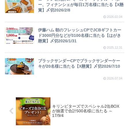
X懸賞
ー、フィナンシェが毎日1万名様に当たる【X懸
賞】〆切2026/2/8
2026.02.04
伊藤ハム 朝のフレッシュCPでJCBギフトカー
はがき懸賞
ド3000円分などが3100名様に当たる【はがき
懸賞】〆切2026/1/31
2025.12.31
ブラックサンダーCPでブラックサンダーケー
X懸賞
キが20名様に当たる【X懸賞】〆切2026/7/10
2026.07.04
キリンビターズでスペシャル2缶BOX
が抽選で合計500名様に当たる ～
17/9/4