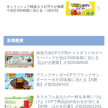
キシリッシュで純金入りお守りが抽選
で合計250名様に当たる ～18/1/31
新着懸賞
揖保乃糸CPでJTBナイスギフトやクー
ラーバッグが合計3100名様に当たる
【はがき懸賞】〆切2026/9/30
ブラックサンダーCPでブラックサン
ダーケーキが20名様に当たる【X懸
賞】〆切2026/7/10
ネスカフェあなたの一杯を未来につな
げようCPで商品詰め合わせが当たる
【封筒・はがき応募】〆切2026/12/31