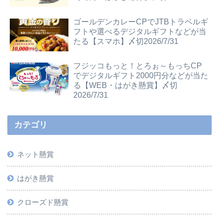
ゴールデンカレーCPでJTBトラベルギ
フトや選べるデジタルギフトなどが当
たる【スマホ】〆切2026/7/31
フジッコもっと！とろぉ～もっちCP
でデジタルギフト2000円分などが当た
る【WEB・はがき懸賞】〆切
2026/7/31
カテゴリ
ネット懸賞
はがき懸賞
クローズド懸賞