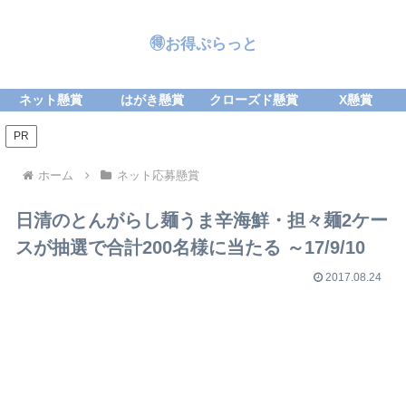
🉐お得ぷらっと
ネット懸賞
はがき懸賞
クローズド懸賞
X懸賞
PR
ホーム
ネット応募懸賞
日清のとんがらし麺うま辛海鮮・担々麺2ケー
スが抽選で合計200名様に当たる ～17/9/10
2017.08.24