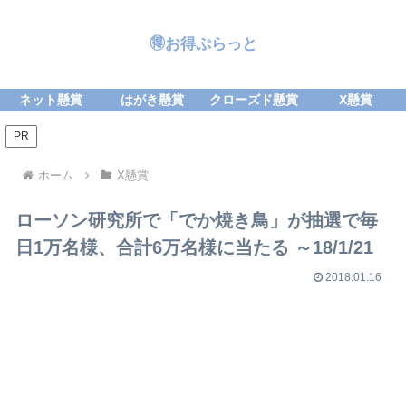
🉐お得ぷらっと
ネット懸賞
はがき懸賞
クローズド懸賞
X懸賞
PR
ホーム
X懸賞
ローソン研究所で「でか焼き鳥」が抽選で毎
日1万名様、合計6万名様に当たる ～18/1/21
2018.01.16