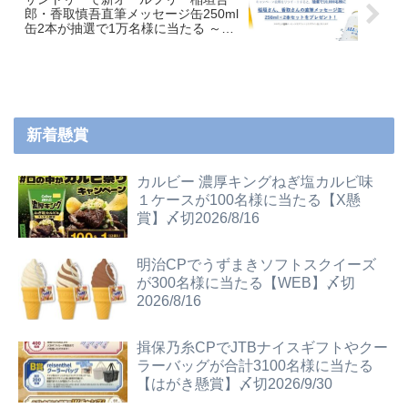
郎・香取慎吾直筆メッセージ缶250ml
缶2本が抽選で1万名様に当たる ～
18/1/21
新着懸賞
カルビー 濃厚キングねぎ塩カルビ味
１ケースが100名様に当たる【X懸
賞】〆切2026/8/16
明治CPでうずまきソフトスクイーズ
が300名様に当たる【WEB】〆切
2026/8/16
揖保乃糸CPでJTBナイスギフトやクー
ラーバッグが合計3100名様に当たる
【はがき懸賞】〆切2026/9/30