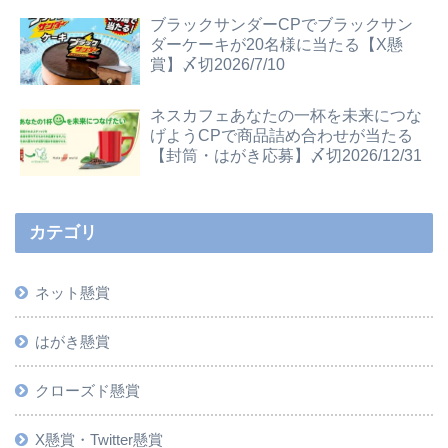
ブラックサンダーCPでブラックサン
ダーケーキが20名様に当たる【X懸
賞】〆切2026/7/10
ネスカフェあなたの一杯を未来につな
げようCPで商品詰め合わせが当たる
【封筒・はがき応募】〆切2026/12/31
カテゴリ
ネット懸賞
はがき懸賞
クローズド懸賞
X懸賞・Twitter懸賞