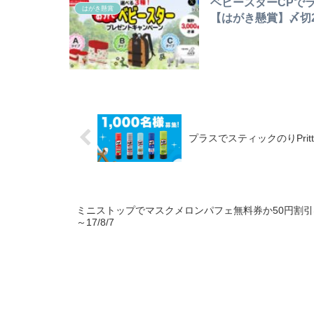
ベビースターCPで
はがき懸賞
【はがき懸賞】〆切25
プラスでスティックのりPritt
ミニストップでマスクメロンパフェ無料券か50円割引券
～17/8/7