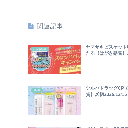
関連記事
ヤマザキビスケット
はがき懸賞
たる【はがき懸賞】〆切
ツルハドラッグCPで
X懸賞
賞】〆切2025/12/15