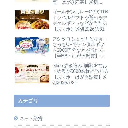
筒・はがき応募】〆切
2026/12/31
ゴールデンカレーCPでJTB
トラベルギフトや選べるデ
ジタルギフトなどが当たる
【スマホ】〆切2026/7/31
フジッコもっと！とろぉ～
もっちCPでデジタルギフ
ト2000円分などが当たる
【WEB・はがき懸賞】〆
切2026/7/31
Glico 炊き込み御膳CPでお
こめ券が5000名様に当たる
【スマホ・はがき懸賞】〆
切2026/7/31
カテゴリ
ネット懸賞