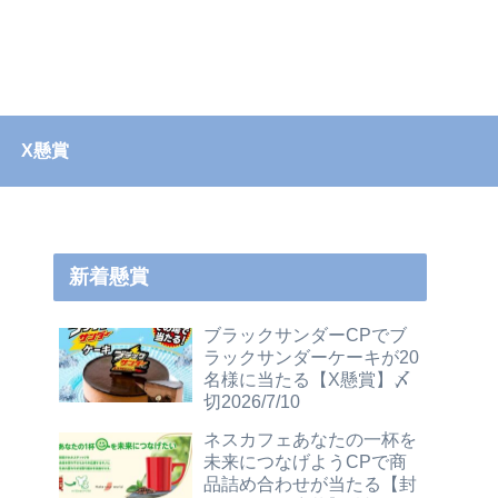
X懸賞
新着懸賞
ブラックサンダーCPでブ
ラックサンダーケーキが20
名様に当たる【X懸賞】〆
切2026/7/10
ネスカフェあなたの一杯を
未来につなげようCPで商
品詰め合わせが当たる【封