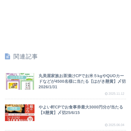
関連記事
丸美屋家族お茶漬けCPでお米５kgやQUOカー
はがき懸賞
ドなどが4500名様に当たる【はがき懸賞】〆切
2026/1/31
2025.11.12
やよい軒CPでお食事券最大3000円分が当たる
X懸賞
【X懸賞】〆切25/6/15
2025.06.04