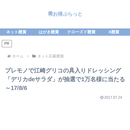
🉐お得ぷらっと
ネット懸賞
はがき懸賞
クローズド懸賞
X懸賞
PR
ホーム
ネット応募懸賞
プレモノで江崎グリコの具入りドレッシング
「デリカdeサラダ」が抽選で1万名様に当たる
～17/8/6
2017.07.24