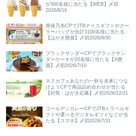
が300名様に当たる【WEB】〆切
2026/8/16
揖保乃糸CPでJTBナイスギフトやクー
ラーバッグが合計3100名様に当たる
【はがき懸賞】〆切2026/9/30
ブラックサンダーCPでブラックサン
ダーケーキが20名様に当たる【X懸
賞】〆切2026/7/10
ネスカフェあなたの一杯を未来につな
げようCPで商品詰め合わせが当たる
【封筒・はがき応募】〆切2026/12/31
ゴールデンカレーCPでJTBトラベルギ
フトや選べるデジタルギフトなどが当
たる【スマホ】〆切2026/7/31