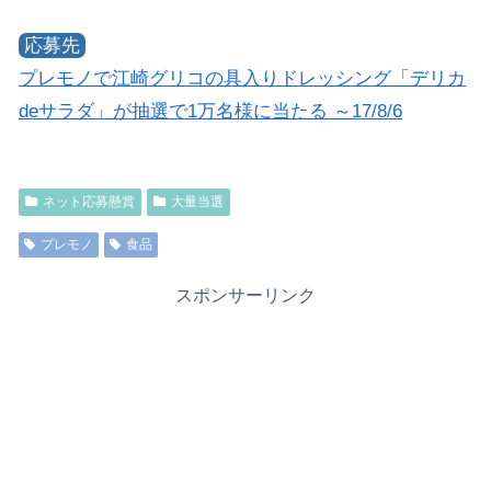
応募先
プレモノで江崎グリコの具入りドレッシング「デリカ
deサラダ」が抽選で1万名様に当たる ～17/8/6
ネット応募懸賞
大量当選
プレモノ
食品
スポンサーリンク