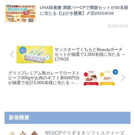
UHA味覚糖 満腹バーCPで満腹セットが30名様
はがき懸賞
に当たる【はがき懸賞】〆切2025/6/30
2025.06.06
サンスターでくちもとBeautyポーチ
セットが抽選で1,000名様に当たる ～
17/9/25
グリコプレミアム熟カレーでロースト
ビーフ300gやお肉のギフト券500円分
が抽選で合計3,000名様に当たる ～
18/6/30
新着懸賞
明治CPでうずまきソフトスクイーズ