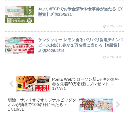
やよい軒CPでお米金芽米や食事券が当たる【X
X懸賞
懸賞】〆切25/5/31
2025.05.22
ケンタッキー レモン香るパリパリ旨塩チキン 1
X懸賞
ピースお試し券が１万名様に当たる【X懸賞】
〆切2026/4/14
2026.04.09
Ponta Webでローソン新Lチキの無料
券を先着50万名様にプレゼント ～
17/7/31
明治・サンリオでオリジナルビッグタ
オルが抽選で100名様に当たる ～
17/10/31