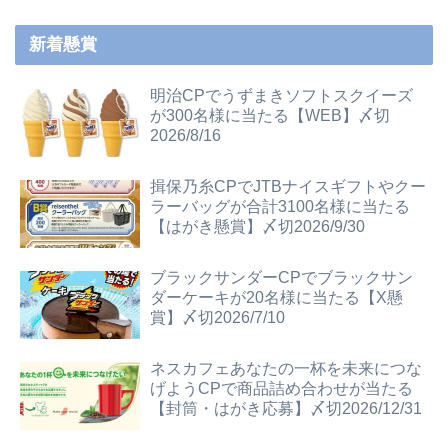
新着懸賞
明治CPでうずまきソフトスクイーズ
が300名様に当たる【WEB】〆切
2026/8/16
揖保乃糸CPでJTBナイスギフトやクー
ラーバッグが合計3100名様に当たる
【はがき懸賞】〆切2026/9/30
ブラックサンダーCPでブラックサン
ダーケーキが20名様に当たる【X懸
賞】〆切2026/7/10
ネスカフェあなたの一杯を未来につな
げようCPで商品詰め合わせが当たる
【封筒・はがき応募】〆切2026/12/31