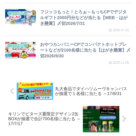
フジッコもっと！とろぉ～もっちCPでデジタ
はがき懸賞
ルギフト2000円分などが当たる【WEB・はが
き懸賞】〆切2026/7/31
2026.07.01
おやつカンパニーCPでコンパクトホットプレ
はがき懸賞
ートなどが2100名様に当たる【はがき懸賞】〆
切2026/9/30
2025.11.05
丸大食品でダイハツムーヴキャンパス
が抽選で１名様に当たる ～17/8/31
キリンでビターズ夏限定デザイン2缶
BOXが抽選で合計700名様に当たる ～
17/7/17