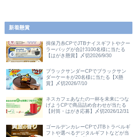
新着懸賞
揖保乃糸CPでJTBナイスギフトやクー
ラーバッグが合計3100名様に当たる
【はがき懸賞】〆切2026/9/30
ブラックサンダーCPでブラックサン
ダーケーキが20名様に当たる【X懸
賞】〆切2026/7/10
ネスカフェあなたの一杯を未来につな
げようCPで商品詰め合わせが当たる
【封筒・はがき応募】〆切2026/12/31
ゴールデンカレーCPでJTBトラベルギ
フトや選べるデジタルギフトなどが当