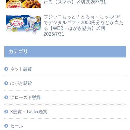
たる【スマホ】〆切2026/7/31
フジッコもっと！とろぉ～もっちCP
でデジタルギフト2000円分などが当た
る【WEB・はがき懸賞】〆切
2026/7/31
カテゴリ
ネット懸賞
はがき懸賞
クローズド懸賞
X懸賞・Twitter懸賞
セール