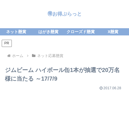
🉐お得ぷらっと
ネット懸賞
はがき懸賞
クローズド懸賞
X懸賞
PR
ホーム
ネット応募懸賞
ジムビーム ハイボール缶1本が抽選で20万名
様に当たる ～17/7/9
2017.06.28