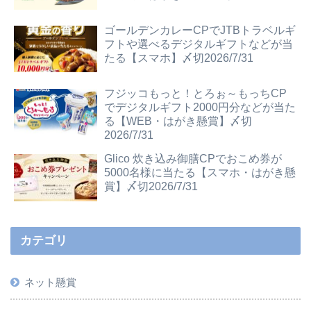
ゴールデンカレーCPでJTBトラベルギ
フトや選べるデジタルギフトなどが当
たる【スマホ】〆切2026/7/31
フジッコもっと！とろぉ～もっちCP
でデジタルギフト2000円分などが当た
る【WEB・はがき懸賞】〆切
2026/7/31
Glico 炊き込み御膳CPでおこめ券が
5000名様に当たる【スマホ・はがき懸
賞】〆切2026/7/31
カテゴリ
ネット懸賞