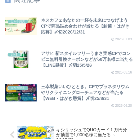
ネスカフェあなたの一杯を未来につなげよう
はがき懸賞
CPで商品詰め合わせが当たる【封筒・はがき
応募】〆切2026/12/31
2026.07.03
アサヒ 新スタイルフリーうまさ実感CPでコン
LINE
ビニ無料引換クーポンなどが50万名様に当たる
【LINE懸賞】〆切25/5/26
2025.05.16
三幸製菓いいひととき。CPでプラネタリウム
はがき懸賞
やリクライニングローチェアなどが当たる
【WEB・はがき懸賞】〆切25/8/31
2025.06.20
キシリッシュでQUOカード１万円分
が抽選で1,000名様に当たる ～