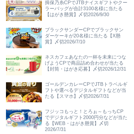
揖保乃糸CPでJTBナイスギフトやクー
ラーバッグが合計3100名様に当たる
【はがき懸賞】〆切2026/9/30
ブラックサンダーCPでブラックサン
ダーケーキが20名様に当たる【X懸
賞】〆切2026/7/10
ネスカフェあなたの一杯を未来につな
げようCPで商品詰め合わせが当たる
【封筒・はがき応募】〆切2026/12/31
ゴールデンカレーCPでJTBトラベルギ
フトや選べるデジタルギフトなどが当
たる【スマホ】〆切2026/7/31
フジッコもっと！とろぉ～もっちCP
でデジタルギフト2000円分などが当た
る【WEB・はがき懸賞】〆切
2026/7/31