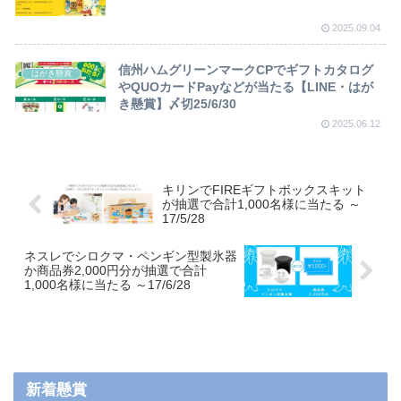
2025.09.04
信州ハムグリーンマークCPでギフトカタログ
はがき懸賞
やQUOカードPayなどが当たる【LINE・はが
き懸賞】〆切25/6/30
2025.06.12
キリンでFIREギフトボックスキット
が抽選で合計1,000名様に当たる ～
17/5/28
ネスレでシロクマ・ペンギン型製氷器
か商品券2,000円分が抽選で合計
1,000名様に当たる ～17/6/28
新着懸賞