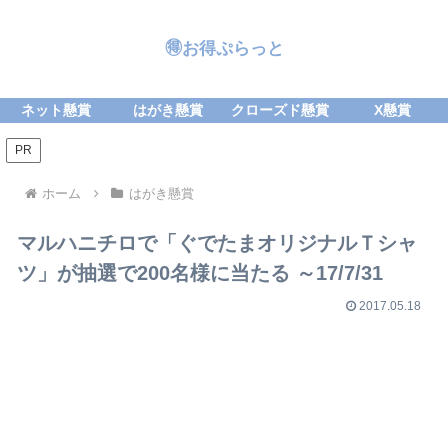
🉐お得ぷらっと
ネット懸賞
はがき懸賞
クローズド懸賞
X懸賞
PR
ホーム
はがき懸賞
マルハニチロで「ぐでたまオリジナルＴシャ
ツ」が抽選で200名様に当たる ～17/7/31
2017.05.18