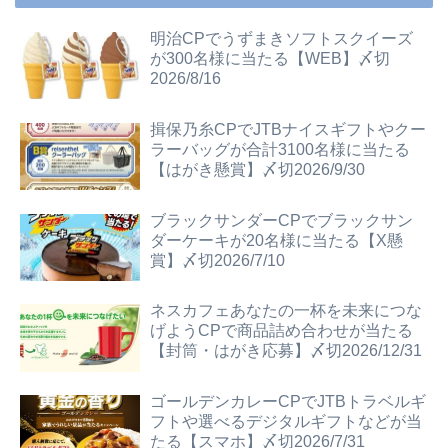
明治CPでうずまきソフトスクイーズ
が300名様に当たる【WEB】〆切
2026/8/16
揖保乃糸CPでJTBナイスギフトやクー
ラーバッグが合計3100名様に当たる
【はがき懸賞】〆切2026/9/30
ブラックサンダーCPでブラックサン
ダーケーキが20名様に当たる【X懸
賞】〆切2026/7/10
ネスカフェあなたの一杯を未来につな
げようCPで商品詰め合わせが当たる
【封筒・はがき応募】〆切2026/12/31
ゴールデンカレーCPでJTBトラベルギ
フトや選べるデジタルギフトなどが当
たる【スマホ】〆切2026/7/31