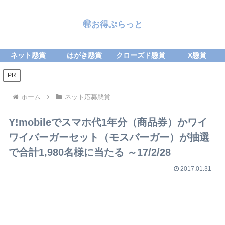
🉐お得ぷらっと
ネット懸賞
はがき懸賞
クローズド懸賞
X懸賞
PR
ホーム
ネット応募懸賞
Y!mobileでスマホ代1年分（商品券）かワイ
ワイバーガーセット（モスバーガー）が抽選
で合計1,980名様に当たる ～17/2/28
2017.01.31