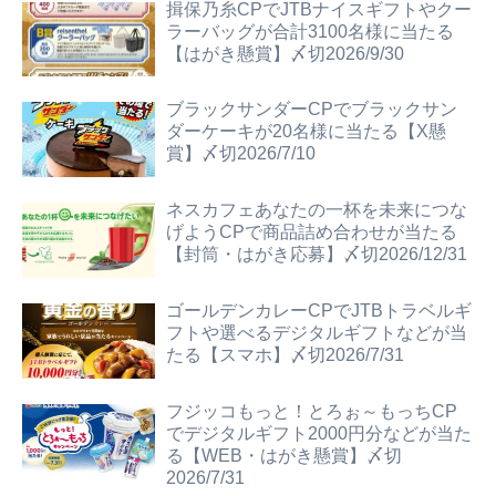
揖保乃糸CPでJTBナイスギフトやクー
ラーバッグが合計3100名様に当たる
【はがき懸賞】〆切2026/9/30
ブラックサンダーCPでブラックサン
ダーケーキが20名様に当たる【X懸
賞】〆切2026/7/10
ネスカフェあなたの一杯を未来につな
げようCPで商品詰め合わせが当たる
【封筒・はがき応募】〆切2026/12/31
ゴールデンカレーCPでJTBトラベルギ
フトや選べるデジタルギフトなどが当
たる【スマホ】〆切2026/7/31
フジッコもっと！とろぉ～もっちCP
でデジタルギフト2000円分などが当た
る【WEB・はがき懸賞】〆切
2026/7/31