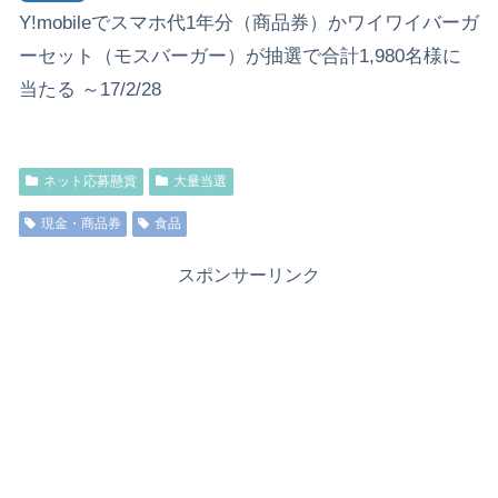
Y!mobileでスマホ代1年分（商品券）かワイワイバーガ
ーセット（モスバーガー）が抽選で合計1,980名様に
当たる ～17/2/28
ネット応募懸賞
大量当選
現金・商品券
食品
スポンサーリンク